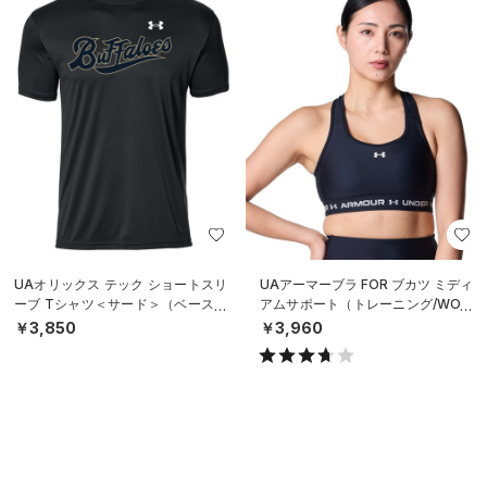
UAオリックス テック ショートスリ
UAアーマーブラ FOR ブカツ ミディ
ーブ Tシャツ＜サード＞（ベースボ
アムサポート（トレーニング/WOM
ール/UNISEX）
EN）
￥3,850
￥3,960