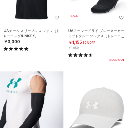
SALE
UAチーム スリーブレス シャツ（ト
UAアーマードライ プレーメーカー
レーニング/UNISEX）
ミッドクルー ソックス（トレーニン
グ/UNISEX）
￥3,300
￥1,155
30%OFF
￥1,650
SOLD OUT