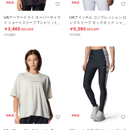
SALE
SALE
UAアーマードライ オーバーサイズ
UAアイソチル コンプレッション ロ
ド ショートスリーブ Tシャツ（トレ
ングスリーブ モックネック シャツ
ーニング/WOMEN）
（ゴルフ/WOMEN）
￥3,465
￥5,390
30%OFF
30%OFF
￥4,950
￥7,700
SALE
SALE