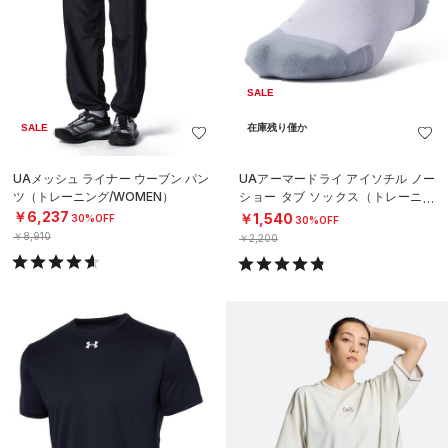
SALE
SALE
在庫残り僅か
UAメッシュ ライナー ウーブン パン
UAアーマードライ アイソチル ノー
ツ（トレーニング/WOMEN）
ショー タブ ソックス（トレーニン
グ/UNISEX）
￥6,237
￥1,540
30%OFF
30%OFF
￥8,910
￥2,200