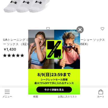
UAトレーニング コットン ノーショ
UAベロシティ ノーショー ソックス
ー ソックス （3足セット）（トレー
（ランニング/UNISEX）
ニング/UNISEX）
￥2,420
￥1,430
検索
お気に入りリスト
カート
メニュー