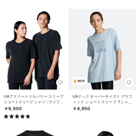
NEW
UAアスリートリカバリー スリープ
UAテック オーバーサイズド グラフ
ショートスリーブ シャツ（ライフス
ィック ショートスリーブ Tシャツ
タイル/UNISEX）
（トレーニング/WOMEN）
￥9,900
￥4,950