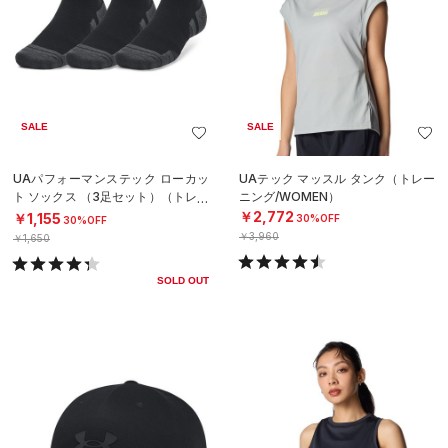
SALE
SALE
UAパフォーマンステック ローカッ
UAテック マッスル タンク（トレー
ト ソックス （3足セット）（トレー
ニング/WOMEN）
ニング/UNISEX）
￥2,772
￥1,155
30%OFF
30%OFF
￥3,960
￥1,650
SOLD OUT