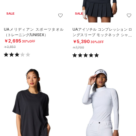
SALE
SALE
UAメリディアン スポーツタオル
UAアイソチル コンプレッション ロ
（トレーニング/UNISEX）
ングスリーブ モックネック シャツ
（ゴルフ/WOMEN）
￥2,695
￥5,390
30%OFF
30%OFF
￥3,850
￥7,700