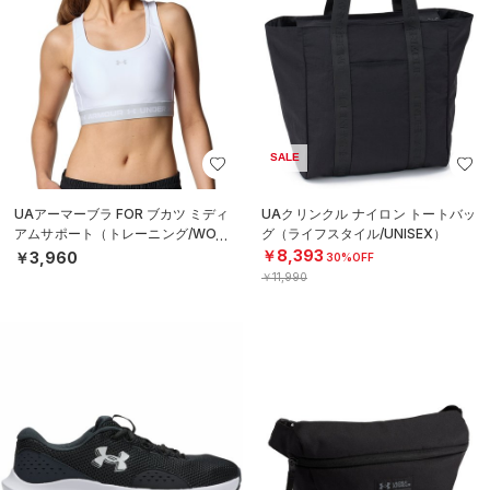
SALE
UAアーマーブラ FOR ブカツ ミディ
UAクリンクル ナイロン トートバッ
アムサポート（トレーニング/WOM
グ（ライフスタイル/UNISEX）
EN）
￥8,393
￥3,960
30%OFF
￥11,990