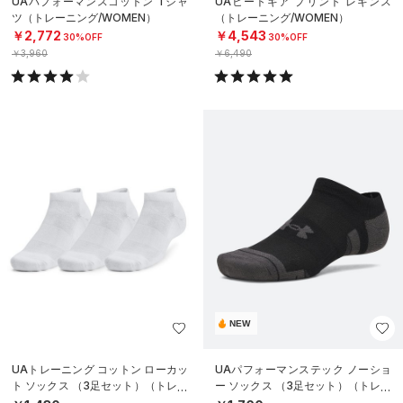
UAパフォーマンスコットン Tシャ
UAヒートギア プリント レギンス
ツ（トレーニング/WOMEN）
（トレーニング/WOMEN）
￥2,772
￥4,543
30%OFF
30%OFF
￥3,960
￥6,490
NEW
UAトレーニング コットン ローカッ
UAパフォーマンステック ノーショ
ト ソックス （3足セット）（トレー
ー ソックス （3足セット）（トレー
ニング/UNISEX）
ニング/UNISEX）