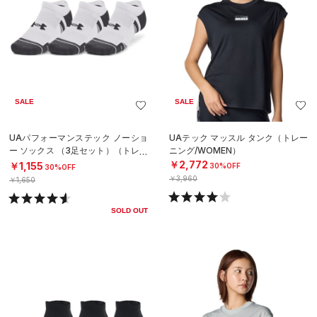
SALE
SALE
UAパフォーマンステック ノーショ
UAテック マッスル タンク（トレー
ー ソックス （3足セット）（トレー
ニング/WOMEN）
ニング/UNISEX）
￥2,772
￥1,155
30%OFF
30%OFF
￥3,960
￥1,650
SOLD OUT