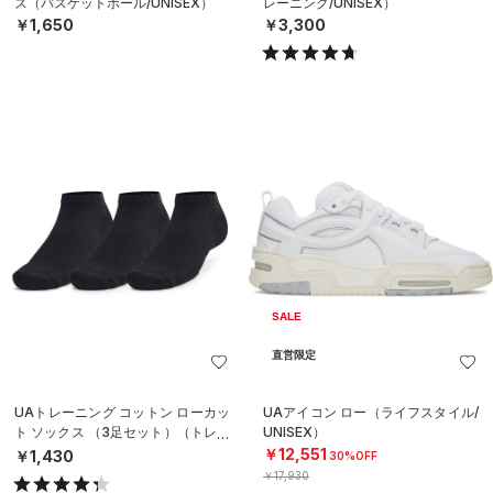
ス（バスケットボール/UNISEX）
レーニング/UNISEX）
￥1,650
￥3,300
SALE
直営限定
UAトレーニング コットン ローカッ
UAアイコン ロー（ライフスタイル/
ト ソックス （3足セット）（トレー
UNISEX）
ニング/UNISEX）
￥12,551
￥1,430
30%OFF
￥17,930