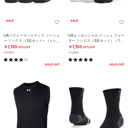
SALE
SALE
UAパフォーマンステック ノーショ
UAエッセンシャル メッシュ クォー
ー ソックス （3足セット）（トレー
ター ソックス（3足セット）（ライ
ニング/UNISEX）
フスタイル/UNISEX）
￥1,155
￥1,155
30%OFF
30%OFF
￥1,650
￥1,650
SOLD OUT
SOLD OUT