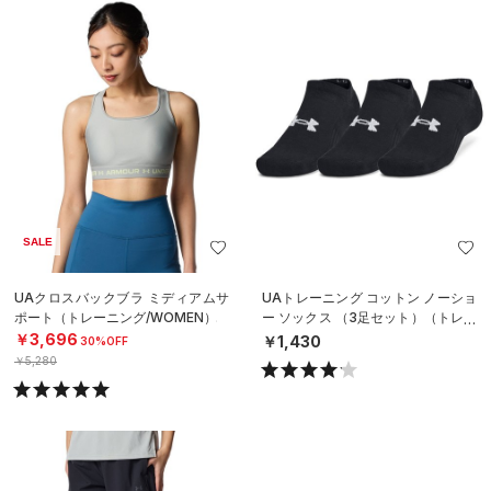
SALE
UAクロスバックブラ ミディアムサ
UAトレーニング コットン ノーショ
ポート（トレーニング/WOMEN）
ー ソックス （3足セット）（トレー
ニング/UNISEX）
￥3,696
￥1,430
30%OFF
￥5,280