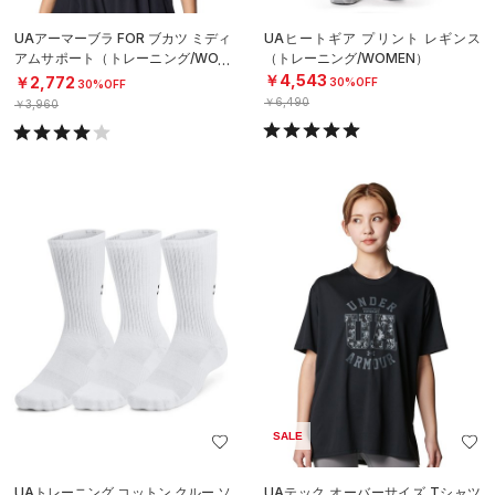
UAアーマーブラ FOR ブカツ ミディ
UAヒートギア プリント レギンス
アムサポート（トレーニング/WOM
（トレーニング/WOMEN）
EN）
￥4,543
￥2,772
30%OFF
30%OFF
￥6,490
￥3,960
SALE
UAトレーニング コットン クルー ソ
UAテック オーバーサイズ Tシャツ