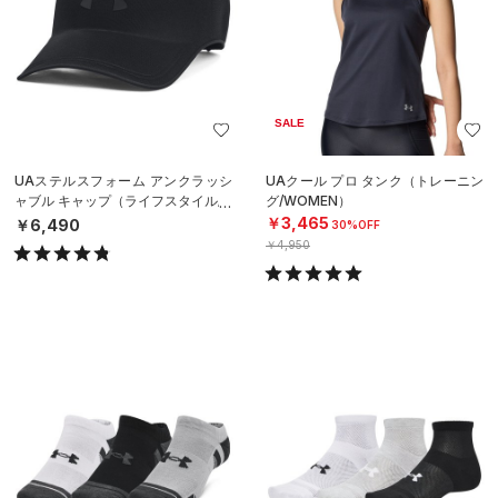
SALE
UAステルスフォーム アンクラッシ
UAクール プロ タンク（トレーニン
ャブル キャップ（ライフスタイル/U
グ/WOMEN）
NISEX）
￥3,465
￥6,490
30%OFF
￥4,950