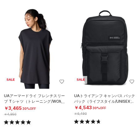
SALE
SALE
UAアーマードライ フレンチスリー
UAトライアンフ キャンパス バック
ブ Tシャツ（トレーニング/WOME
パック（ライフスタイル/UNISEX）
N）
￥4,543
￥3,465
30%OFF
30%OFF
￥6,490
￥4,950