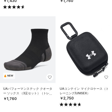
￥1,430
￥1,760
NEW
UAパフォーマンステック クオータ
UAコンテイン マイクロケース（ト
ー ソックス （3足セット）（トレー
レーニング/UNISEX）
ニング/UNISEX）
￥2,750
￥1,760