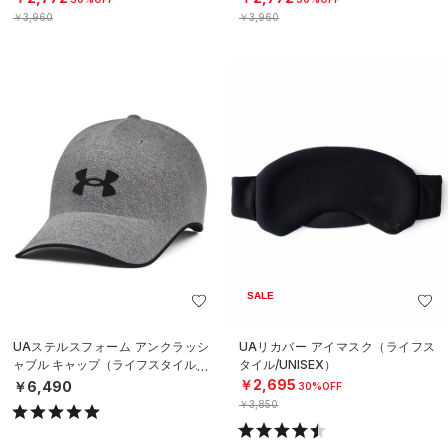
￥3,960
￥3,960
SALE
UAステルスフォーム アンクラッシ
UAリカバー アイマスク（ライフス
ャブル キャップ（ライフスタイル/U
タイル/UNISEX）
NISEX）
￥2,695
￥6,490
30%OFF
￥3,850