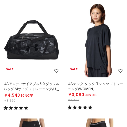
SALE
SALE
UAアンディナイアブル5.0 ダッフル
UAテック タック Tシャツ（トレー
バッグ Mサイズ（トレーニング/UNI
ニング/WOMEN）
SEX）
￥3,080
￥4,543
30%OFF
30%OFF
￥4,400
￥6,490