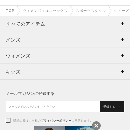
TOP
ウィメンズ＋ユニセックス
スポーツスタイル
シューズ
すべてのアイテム
メンズ
メンズ
ウィメンズ
トップス
ウィメンズ
キッズ
トップス
ボトムス
キッズ
トップス
ボトムス
シューズ
シューズ
メールマガジンに登録する
ボトムス
シューズ
アクセサリー
アクセサリー
登録する
シューズ
アクセサリー
購読の際は、当社の
プライバシーポリシー
に同意します。