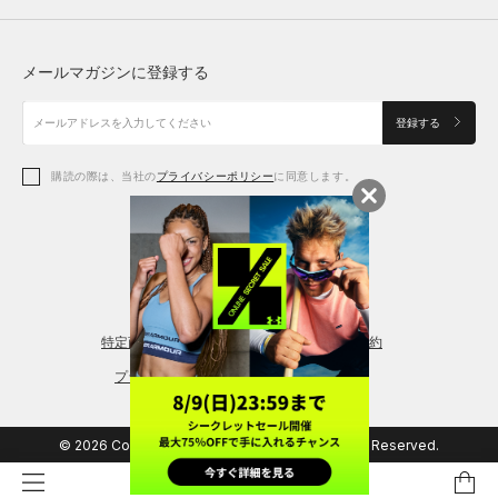
トップス
ボトムス
シューズ
シューズ
メールマガジンに登録する
ボトムス
シューズ
アクセサリー
アクセサリー
登録する
シューズ
アクセサリー
購読の際は、当社の
プライバシーポリシー
に同意します。
アクセサリー
スポーツブラ
レギンス＆タイツ
特定商取引法に基づく通販の表記
会員規約
プライバシーポリシー
© 2026 Copyright DOME Corporation. All Rights Reserved.