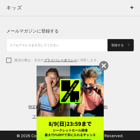
キッズ
トップス
ボトムス
キッズ
トップス
ボトムス
シューズ
シューズ
メールマガジンに登録する
ボトムス
シューズ
アクセサリー
アクセサリー
登録する
シューズ
アクセサリー
購読の際は、当社の
プライバシーポリシー
に同意します。
アクセサリー
スポーツブラ
レギンス＆タイツ
特定商取引法に基づく通販の表記
会員規約
プライバシーポリシー
© 2026 Copyright DOME Corporation. All Rights Reserved.