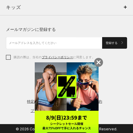
キッズ
トップス
ボトムス
キッズ
トップス
ボトムス
シューズ
シューズ
メールマガジンに登録する
ボトムス
シューズ
アクセサリー
アクセサリー
登録する
シューズ
アクセサリー
購読の際は、当社の
プライバシーポリシー
に同意します。
アクセサリー
スポーツブラ
レギンス＆タイツ
特定商取引法に基づく通販の表記
会員規約
プライバシーポリシー
© 2026 Copyright DOME Corporation. All Rights Reserved.