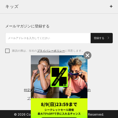
キッズ
トップス
ボトムス
キッズ
トップス
ボトムス
シューズ
シューズ
メールマガジンに登録する
ボトムス
シューズ
アクセサリー
アクセサリー
登録する
シューズ
アクセサリー
購読の際は、当社の
プライバシーポリシー
に同意します。
アクセサリー
スポーツブラ
レギンス＆タイツ
特定商取引法に基づく通販の表記
会員規約
プライバシーポリシー
© 2026 Copyright DOME Corporation. All Rights Reserved.