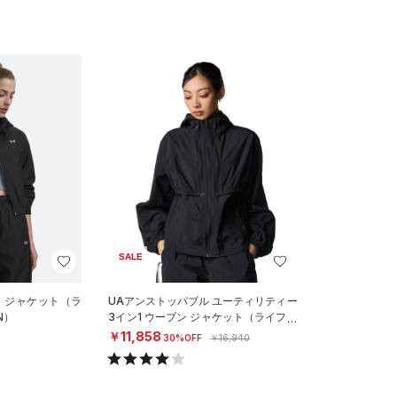
SALE
ン ジャケット（ラ
UAアンストッパブル ユーティリティー
N）
3イン1 ウーブン ジャケット（ライフス
タイル/WOMEN）
￥11,858
30%OFF
￥16,940