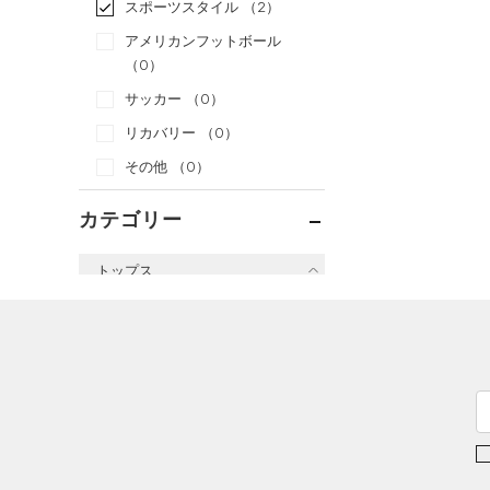
スポーツスタイル
（2）
アメリカンフットボール
（0）
サッカー
（0）
リカバリー
（0）
その他
（0）
カテゴリー
トップス
すべてのトップス
（0）
ベースレイヤー
（7）
Tシャツ
（1）
タンクトップ
（0）
ポロシャツ