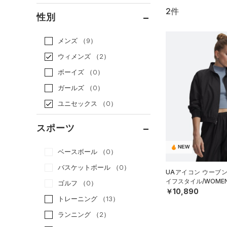
2件
通常価格
（1）
性別
セール
（1）
メンズ
（9）
ウィメンズ
（2）
ボーイズ
（0）
ガールズ
（0）
ユニセックス
（0）
スポーツ
NEW
ベースボール
（0）
バスケットボール
（0）
UAアイコン ウーブ
イフスタイル/WOME
ゴルフ
（0）
￥10,890
トレーニング
（13）
ランニング
（2）