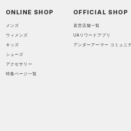
（0）
ロングTシャツ
（0）
ONLINE SHOP
OFFICIAL SHOP
パーカー&トレーナー
（2）
ジャケット
メンズ
直営店舗一覧
（0）
ジャージ
ウィメンズ
UAリワードアプリ
（0）
ベスト
キッズ
アンダーアーマー コミュニ
（1）
ダウン・コート
シューズ
（0）
スポーツブラ
アクセサリー
（0）
セットアップ
特集ページ一覧
（0）
スイムウェア
ボトムス
アクセサリー
すべてのボトムス
シューズ
すべてのアクセサリー
（0）
レギンス&タイツ
すべてのシューズ
（9）
バックパック
（2）
ショートパンツ
サイズ
（2）
スポーツシューズ
ショルダー＆トートバッグ