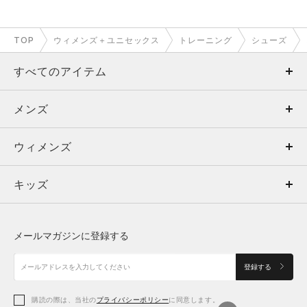
TOP
ウィメンズ＋ユニセックス
トレーニング
シューズ
すべてのアイテム
メンズ
メンズ
ウィメンズ
トップス
ウィメンズ
キッズ
トップス
ボトムス
キッズ
トップス
ボトムス
シューズ
シューズ
メールマガジンに登録する
ボトムス
シューズ
アクセサリー
アクセサリー
登録する
シューズ
アクセサリー
購読の際は、当社の
プライバシーポリシー
に同意します。