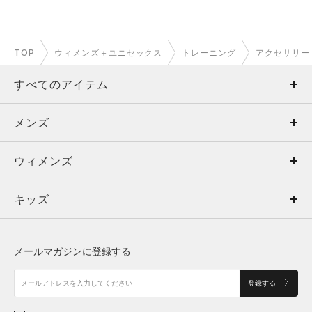
TOP
ウィメンズ＋ユニセックス
トレーニング
アクセサリー
すべてのアイテム
メンズ
メンズ
ウィメンズ
トップス
ウィメンズ
キッズ
トップス
ボトムス
キッズ
トップス
ボトムス
シューズ
シューズ
メールマガジンに登録する
ボトムス
シューズ
アクセサリー
アクセサリー
登録する