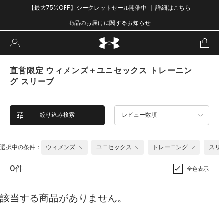
【最大75%OFF】シークレットセール開催中 ｜ 詳細はこちら
商品のお届けに関するお知らせ
直営限定 ウィメンズ＋ユニセックス トレーニン
グ スリーブ
絞り込み検索
レビュー数順
選択中の条件：
ウィメンズ
ユニセックス
トレーニング
ス
0件
全色表示
該当する商品がありません。