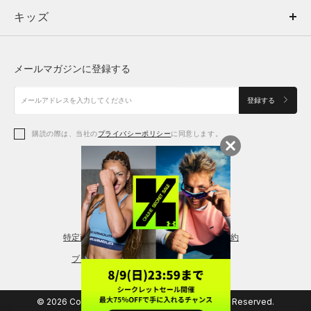
キッズ
トップス
ボトムス
キッズ
トップス
ボトムス
シューズ
シューズ
メールマガジンに登録する
ボトムス
シューズ
アクセサリー
アクセサリー
登録する
シューズ
アクセサリー
購読の際は、当社の
プライバシーポリシー
に同意します。
アクセサリー
スポーツブラ
レギンス＆タイツ
特定商取引法に基づく通販の表記
会員規約
プライバシーポリシー
© 2026 Copyright DOME Corporation. All Rights Reserved.