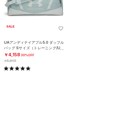
SALE
UAアンディナイアブル5.0 ダッフル
バッグ Sサイズ（トレーニング/UNI
SEX）
￥4,158
30%OFF
￥5,940