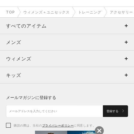
TOP
ウィメンズ＋ユニセックス
トレーニング
アクセサリー
すべてのアイテム
メンズ
メンズ
ウィメンズ
トップス
ウィメンズ
キッズ
トップス
ボトムス
キッズ
トップス
ボトムス
シューズ
シューズ
メールマガジンに登録する
ボトムス
シューズ
アクセサリー
アクセサリー
登録する
シューズ
アクセサリー
購読の際は、当社の
プライバシーポリシー
に同意します。