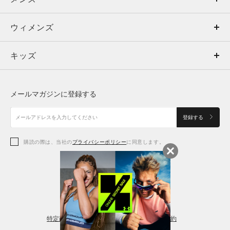
ウィメンズ
トップス
ウィメンズ
キッズ
トップス
ボトムス
キッズ
トップス
ボトムス
シューズ
シューズ
メールマガジンに登録する
ボトムス
シューズ
アクセサリー
アクセサリー
登録する
シューズ
アクセサリー
購読の際は、当社の
プライバシーポリシー
に同意します。
アクセサリー
スポーツブラ
レギンス＆タイツ
特定商取引法に基づく通販の表記
会員規約