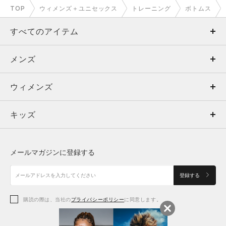
TOP
ウィメンズ＋ユニセックス
トレーニング
ボトムス
すべてのアイテム
メンズ
メンズ
ウィメンズ
トップス
ウィメンズ
キッズ
トップス
ボトムス
キッズ
トップス
ボトムス
シューズ
シューズ
メールマガジンに登録する
ボトムス
シューズ
アクセサリー
アクセサリー
登録する
シューズ
アクセサリー
購読の際は、当社の
プライバシーポリシー
に同意します。