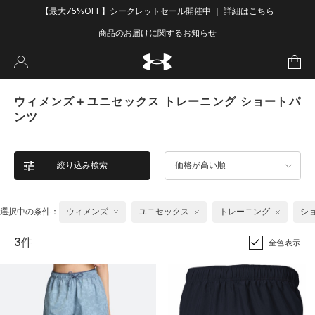
【最大75%OFF】シークレットセール開催中 ｜ 詳細はこちら
商品のお届けに関するお知らせ
ウィメンズ＋ユニセックス トレーニング ショートパ
ンツ
絞り込み検索
価格が高い順
選択中の条件：
ウィメンズ
ユニセックス
トレーニング
シ
3件
全色表示