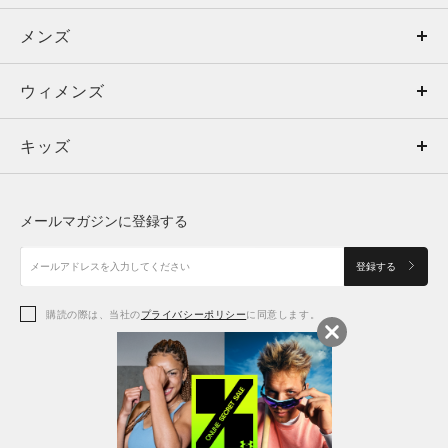
メンズ
メンズ
ウィメンズ
トップス
ウィメンズ
キッズ
トップス
ボトムス
キッズ
トップス
ボトムス
シューズ
シューズ
メールマガジンに登録する
ボトムス
シューズ
アクセサリー
アクセサリー
登録する
シューズ
アクセサリー
購読の際は、当社の
プライバシーポリシー
に同意します。
アクセサリー
スポーツブラ
レギンス＆タイツ