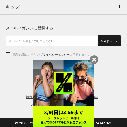
キッズ
トップス
ボトムス
キッズ
トップス
ボトムス
シューズ
シューズ
メールマガジンに登録する
ボトムス
シューズ
アクセサリー
アクセサリー
登録する
シューズ
アクセサリー
購読の際は、当社の
プライバシーポリシー
に同意します。
アクセサリー
スポーツブラ
レギンス＆タイツ
特定商取引法に基づく通販の表記
会員規約
プライバシーポリシー
© 2026 Copyright DOME Corporation. All Rights Reserved.