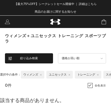
【最大75%OFF】シークレットセール開催中 ｜ 詳細はこちら
商品のお届けに関するお知らせ
ウィメンズ＋ユニセックス トレーニング スポーツブ
ラ
絞り込み検索
価格が高い順
選択中の条件：
ウィメンズ
ユニセックス
トレーニング
ス
0件
全色表示
該当する商品がありません。