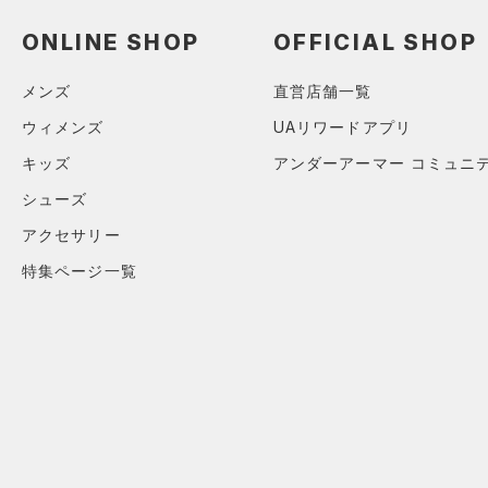
（0）
ロングTシャツ
ONLINE SHOP
OFFICIAL SHOP
（1）
パーカー&トレーナー
（1）
ジャケット
メンズ
直営店舗一覧
（0）
ジャージ
ウィメンズ
UAリワードアプリ
（0）
ベスト
キッズ
アンダーアーマー コミュニ
（0）
ダウン・コート
シューズ
（0）
スポーツブラ
アクセサリー
（0）
セットアップ
特集ページ一覧
（0）
スイムウェア
ボトムス
アクセサリー
すべてのボトムス
シューズ
すべてのアクセサリー
（0）
レギンス&タイツ
すべてのシューズ
（0）
バックパック
（1）
ショートパンツ
サイズ
（0）
スポーツシューズ
ショルダー＆トートバッグ