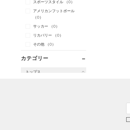
スポーツスタイル
（0）
アメリカンフットボール
（0）
サッカー
（0）
リカバリー
（0）
その他
（0）
カテゴリー
トップス
すべてのトップス
（1）
ベースレイヤー
（6）
Tシャツ
（2）
タンクトップ
（0）
ポロシャツ