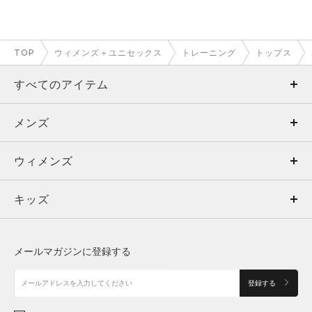
TOP
ウィメンズ＋ユニセックス
トレーニング
トップス
すべてのアイテム
メンズ
メンズ
ウィメンズ
トップス
ウィメンズ
キッズ
トップス
ボトムス
キッズ
トップス
ボトムス
シューズ
シューズ
メールマガジンに登録する
ボトムス
シューズ
アクセサリー
アクセサリー
登録する