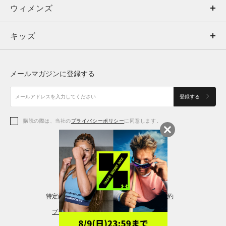
ウィメンズ
トップス
ウィメンズ
キッズ
トップス
ボトムス
キッズ
トップス
ボトムス
シューズ
シューズ
メールマガジンに登録する
ボトムス
シューズ
アクセサリー
アクセサリー
登録する
シューズ
アクセサリー
購読の際は、当社の
プライバシーポリシー
に同意します。
アクセサリー
スポーツブラ
レギンス＆タイツ
特定商取引法に基づく通販の表記
会員規約
プライバシーポリシー