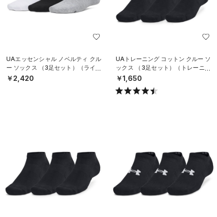
UAエッセンシャル ノベルティ クル
UAトレーニング コットン クルー ソ
ー ソックス （3足セット）（ライフ
ックス （3足セット）（トレーニン
スタイル/WOMEN）
グ/UNISEX）
￥2,420
￥1,650