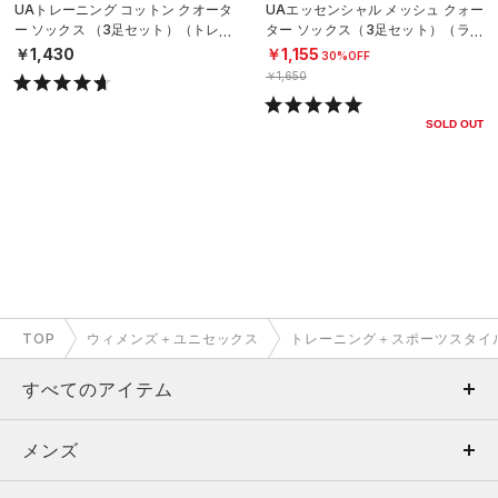
UAトレーニング コットン クオータ
UAエッセンシャル メッシュ クォー
ー ソックス （3足セット）（トレー
ター ソックス（3足セット）（ライ
ニング/UNISEX）
フスタイル/UNISEX）
￥1,430
￥1,155
30%OFF
￥1,650
SOLD OUT
TOP
ウィメンズ＋ユニセックス
トレーニング＋スポーツスタイ
すべてのアイテム
メンズ
メンズ