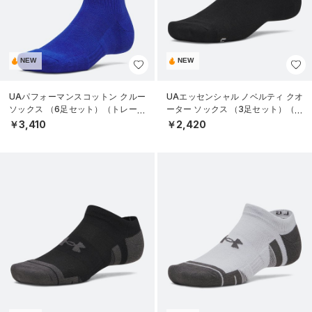
NEW
NEW
UAパフォーマンスコットン クルー
UAエッセンシャル ノベルティ クオ
ソックス （6足セット）（トレーニ
ーター ソックス （3足セット）（ラ
ング/UNISEX）
イフスタイル/UNISEX）
￥3,410
￥2,420