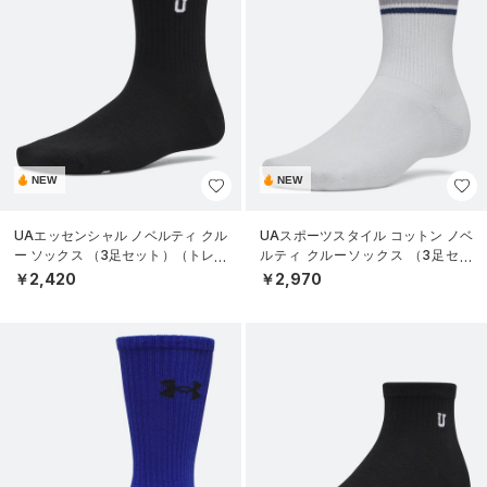
NEW
NEW
UAエッセンシャル ノベルティ クル
UAスポーツスタイル コットン ノベ
ー ソックス （3足セット）（トレー
ルティ クルーソックス （3足セッ
ニング/WOMEN）
ト）（トレーニング/UNISEX）
￥2,420
￥2,970