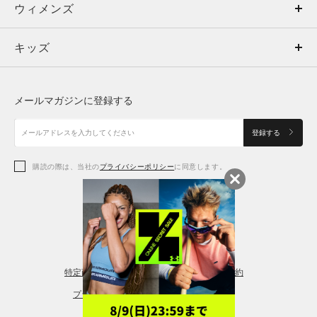
ウィメンズ
トップス
ウィメンズ
キッズ
トップス
ボトムス
キッズ
トップス
ボトムス
シューズ
シューズ
メールマガジンに登録する
ボトムス
シューズ
アクセサリー
アクセサリー
登録する
シューズ
アクセサリー
購読の際は、当社の
プライバシーポリシー
に同意します。
アクセサリー
スポーツブラ
レギンス＆タイツ
特定商取引法に基づく通販の表記
会員規約
プライバシーポリシー