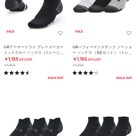
SALE
SALE
UAアーマードライ プレーメーカー
UAパフォーマンステック ノーショ
ミッドクルー ソックス（トレーニン
ー ソックス （3足セット）（トレー
グ/UNISEX）
ニング/UNISEX）
￥1,155
￥1,155
30%OFF
30%OFF
￥1,650
￥1,650
SOLD OUT
SOLD OUT