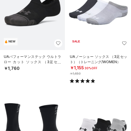
NEW
SALE
UAパフォーマンステック ウルトラ
UAノーショー ソックス （3足セッ
ロー カット ソックス （3足セッ
ト）（トレーニング/WOMEN）
ト）（トレーニング/UNISEX）
￥1,155
￥1,760
30%OFF
￥1,650