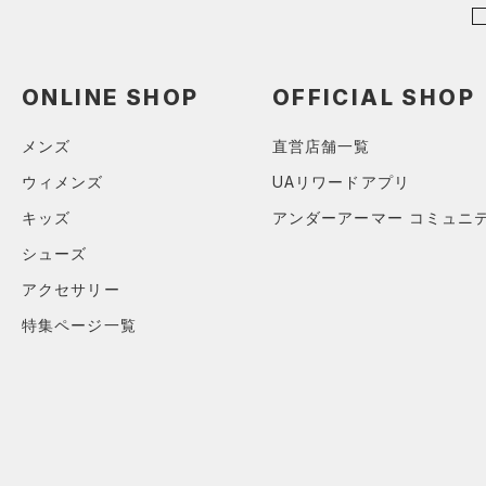
ショルダー＆トートバッグ
（2）
パンツ(ロングパンツ)
（0）
ポロシャツ
（0）
（0）
スウェット＆フリース
（0）
ロングTシャツ
（0）
サックパック
（0）
アンダーウェア
ONLINE SHOP
OFFICIAL SHOP
（0）
パーカー&トレーナー
（0）
ウェストバッグ
（0）
スカート
（0）
ジャケット
（0）
メンズ
直営店舗一覧
ダッフルバッグ
（0）
スイムウェア
（0）
ジャージ
（0）
ウィメンズ
UAリワードアプリ
キャップ＆ビーニー
（0）
ベスト
キッズ
アンダーアーマー コミュニ
（0）
ベルト
（0）
ダウン・コート
シューズ
（0）
グローブ・手袋
（1）
スポーツブラ
アクセサリー
（0）
アイウェア
（0）
セットアップ
特集ページ一覧
リストバンド＆ヘッドバンド
（0）
（0）
スイムウェア
（0）
スポーツマスク
（0）
ソックス
（0）
ネックウォーマー