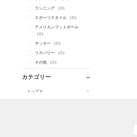
ランニング
（0）
スポーツスタイル
（0）
アメリカンフットボール
（0）
サッカー
（0）
リカバリー
（0）
その他
（0）
カテゴリー
トップス
ボトムス
すべてのトップス
アクセサリー
すべてのボトムス
（0）
ベースレイヤー
すべてのアクセサリー
（3）
レギンス&タイツ
（8）
Tシャツ
（1）
バックパック
（0）
ショートパンツ
（0）
タンクトップ