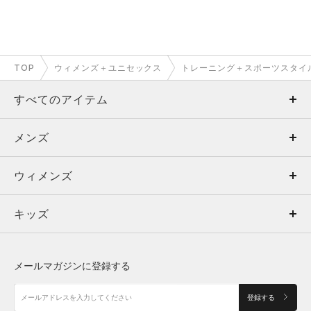
TOP
ウィメンズ＋ユニセックス
トレーニング＋スポーツスタイ
すべてのアイテム
メンズ
メンズ
ウィメンズ
トップス
ウィメンズ
キッズ
トップス
ボトムス
キッズ
トップス
ボトムス
シューズ
シューズ
メールマガジンに登録する
ボトムス
シューズ
アクセサリー
アクセサリー
登録する