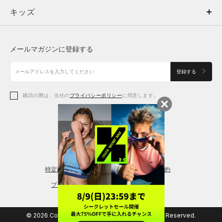
キッズ
トップス
ボトムス
キッズ
トップス
ボトムス
シューズ
シューズ
メールマガジンに登録する
ボトムス
シューズ
アクセサリー
アクセサリー
登録する
シューズ
アクセサリー
購読の際は、当社の
プライバシーポリシー
に同意します。
アクセサリー
スポーツブラ
レギンス＆タイツ
特定商取引法に基づく通販の表記
会員規約
プライバシーポリシー
© 2026 Copyright DOME Corporation. All Rights Reserved.