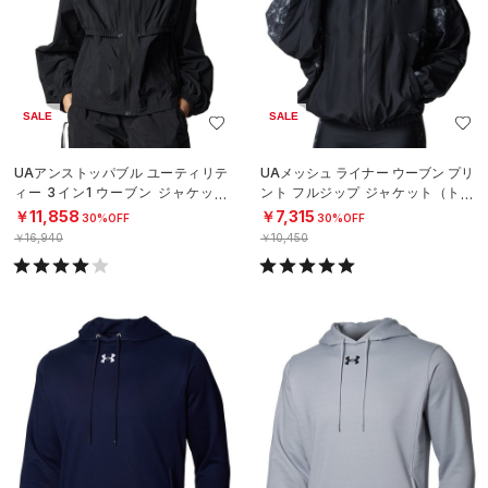
SALE
SALE
UAアンストッパブル ユーティリテ
UAメッシュ ライナー ウーブン プリ
ィー 3イン1 ウーブン ジャケット
ント フルジップ ジャケット（トレ
（ライフスタイル/WOMEN）
ーニング/WOMEN）
￥11,858
￥7,315
30%OFF
30%OFF
￥16,940
￥10,450