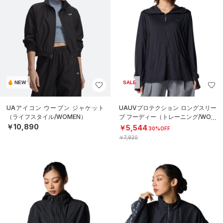
NEW
SALE
UAアイコン ウーブン ジャケット
UAUVプロテクション ロングスリー
（ライフスタイル/WOMEN）
ブ フーディー（トレーニング/WOM
EN）
￥10,890
￥5,544
30%OFF
￥7,920