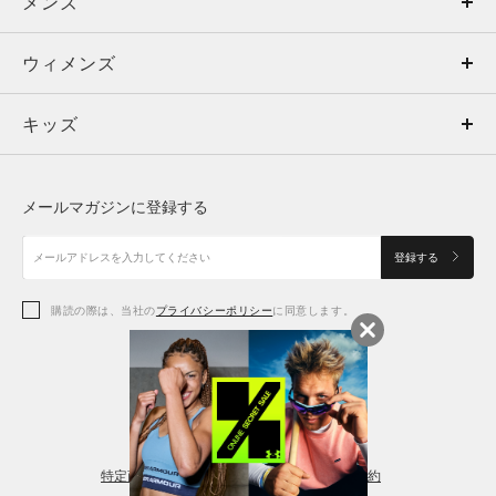
メンズ
メンズ
ウィメンズ
トップス
ウィメンズ
キッズ
トップス
ボトムス
キッズ
トップス
ボトムス
シューズ
シューズ
メールマガジンに登録する
ボトムス
シューズ
アクセサリー
アクセサリー
登録する
シューズ
アクセサリー
購読の際は、当社の
プライバシーポリシー
に同意します。
アクセサリー
スポーツブラ
レギンス＆タイツ
特定商取引法に基づく通販の表記
会員規約