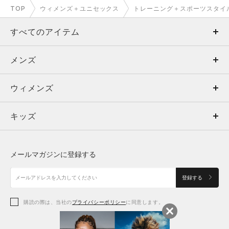
TOP
ウィメンズ＋ユニセックス
トレーニング＋スポーツスタイ
すべてのアイテム
メンズ
メンズ
ウィメンズ
トップス
ウィメンズ
キッズ
トップス
ボトムス
キッズ
トップス
ボトムス
シューズ
シューズ
メールマガジンに登録する
ボトムス
シューズ
アクセサリー
アクセサリー
登録する
シューズ
アクセサリー
購読の際は、当社の
プライバシーポリシー
に同意します。