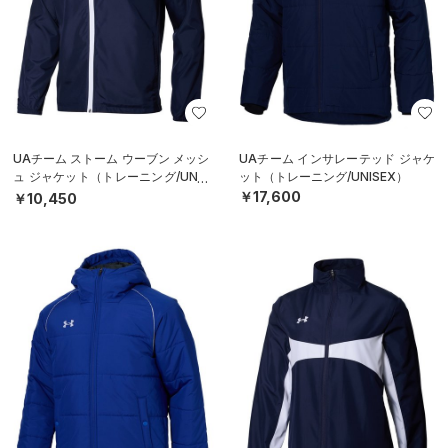
UAチーム ストーム ウーブン メッシ
UAチーム インサレーテッド ジャケ
ュ ジャケット（トレーニング/UNIS
ット（トレーニング/UNISEX）
EX）
￥17,600
￥10,450