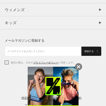
ウィメンズ
トップス
ウィメンズ
キッズ
トップス
ボトムス
キッズ
トップス
ボトムス
シューズ
シューズ
メールマガジンに登録する
ボトムス
シューズ
アクセサリー
アクセサリー
登録する
シューズ
アクセサリー
購読の際は、当社の
プライバシーポリシー
に同意します。
アクセサリー
スポーツブラ
レギンス＆タイツ
特定商取引法に基づく通販の表記
会員規約
プライバシーポリシー