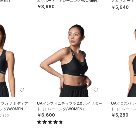
MEN）
ムサポート（トレーニング/WOMEN）
アムサポート
N）
￥3,960
￥5,940
R ブカツ ミディア
UAインフィニティブラ2.0 ハイサポー
UAクロスバッ
グ/WOMEN）
ト（トレーニング/WOMEN）
ト（トレーニン
￥6,600
￥5,280
3,960