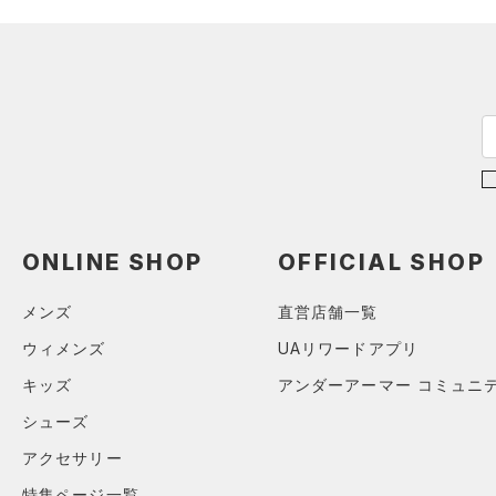
FLOW(フロー)
（0）
在庫
34A
（0）
ネックウォーマー
HOVR(ホバー)
（0）
36A
（1）
スリーブ
在庫あり
CHARGED(チャージド)
（0）
限定
32B
（4）
タオル
MICRO G(マイクロＧ)
（0）
34B
（0）
直営限定
ボール
（0）
コレクション
TRIBASE(トライベース)
36B
公式サイト限定
（0）
（0）
（0）
イヤホン＆ヘッドホン
38B
プロジェクトロック
（0）
在庫残りわずか
（0）
RUSH(ラッシュ)
（0）
（1）
ウォーターボトル
32C
ステフィン・カリー
（0）
ISO-CHILL(アイソチル)
（0）
（4）
その他
34C
ONLINE SHOP
OFFICIAL SHOP
アジア限定
（0）
Tech(テック)
（0）
36C
COLDGEAR ARMOUR(コール
メンズ
直営店舗一覧
38C
ドギアアーマー)
（0）
ウィメンズ
UAリワードアプリ
S(A-C)
HEATGEAR ARMOUR(ヒート
S(D-DD)
キッズ
アンダーアーマー コミュニ
ギアアーマー)
（0）
M(A-C)
シューズ
STORM(ストーム)
（0）
M(D-DD)
アクセサリー
COLDGEAR INFRARED(コー
L(A-C)
ルドギアインフラレッド)
特集ページ一覧