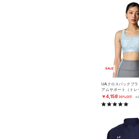
（4）
ポロシャツ
（7）
ロングTシャツ
（6）
パーカー&トレーナー
（11）
ジャケット
（9）
ジャージ
（0）
ベスト
SALE
（1）
ダウン・コート
（12）
スポーツブラ
UAクロスバックブラ
アムサポート（トレー
（0）
セットアップ
N）
￥4,158
30%OFF
￥
（0）
スイムウェア
ボトムス
アクセサリー
すべてのボトムス
シューズ
すべてのアクセサリー
（17）
レギンス&タイツ