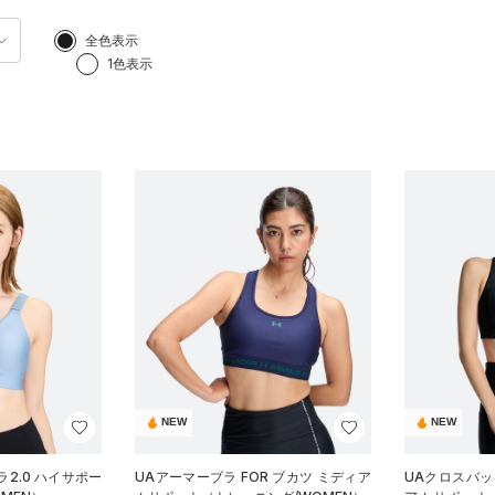
全色表示
1色表示
NEW
NEW
2.0 ハイサポー
UAアーマーブラ FOR ブカツ ミディア
UAクロスバッ