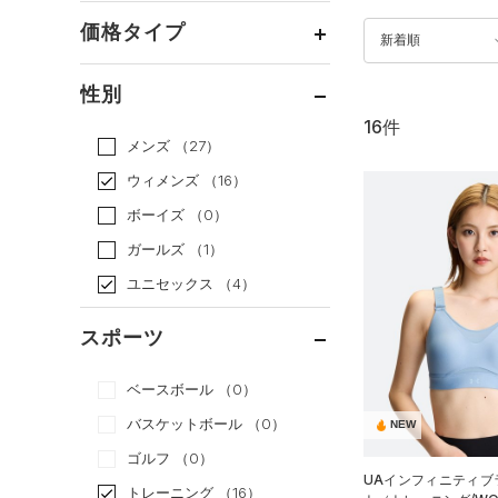
価格タイプ
新着順
通常価格
（13）
性別
セール
（3）
16件
メンズ
（27）
ウィメンズ
（16）
ボーイズ
（0）
ガールズ
（1）
ユニセックス
（4）
スポーツ
ベースボール
（0）
バスケットボール
（0）
NEW
ゴルフ
（0）
UAインフィニティブラ
トレーニング
（16）