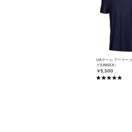
すべてのシューズ
（20）
バックパック
（10）
ショートパンツ
サイズ
（3）
スポーツシューズ
ショルダー＆トートバッグ
（20）
パンツ(ロングパンツ)
（6）
YM(140cm)
カラー
（0）
スパイク
（3）
スウェット＆フリース
YL(150cm)
（8）
サックパック
スポーツスタイルシューズ
（3）
アンダーウェア
YXL(160cm)
（0）
（6）
ウェストバッグ
（0）
ブラック
スカート
ホワイト
ブラウン
グリーン
XS
（0）
サンダル
（14）
ダッフルバッグ
（0）
S
スイムウェア
UAチーム アーマー
（1）
キャップ＆ビーニー
グ/UNISEX）
M
ブルー
パープル
レッド
イエロー
￥5,500
（0）
ベルト
L
（2）
グローブ・手袋
XL
オレンジ
その他
（1）
アイウェア
2XL
リストバンド＆ヘッドバンド
3XL
価格
（2）
4XL
（0）
スポーツマスク
5XL
テクノロジー
～
（19）
円
円
ソックス
32A