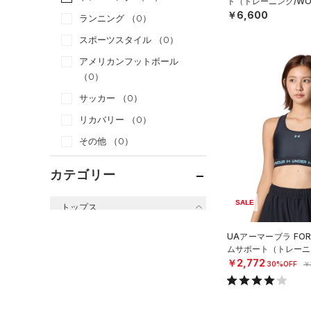
ト（トレーニング/WO
￥6,600
ランニング
（0）
スポーツスタイル
（0）
アメリカンフットボール
（0）
サッカー
（0）
リカバリー
（0）
その他
（0）
カテゴリー
SALE
トップス
すべてのトップス
UAアーマーブラ FO
ムサポート（トレーニン
（12）
ベースレイヤー
￥2,772
30%OFF
￥
（35）
Tシャツ
（6）
タンクトップ