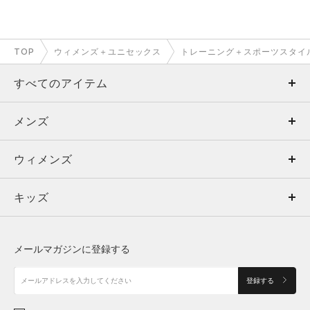
TOP
ウィメンズ＋ユニセックス
トレーニング＋スポーツスタイ
すべてのアイテム
メンズ
メンズ
ウィメンズ
トップス
ウィメンズ
キッズ
トップス
ボトムス
キッズ
トップス
ボトムス
シューズ
シューズ
メールマガジンに登録する
ボトムス
シューズ
アクセサリー
アクセサリー
登録する