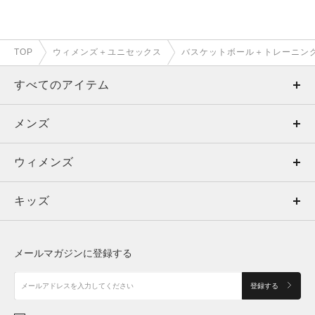
TOP
ウィメンズ＋ユニセックス
バスケットボール＋トレーニン
すべてのアイテム
メンズ
メンズ
ウィメンズ
トップス
ウィメンズ
キッズ
トップス
ボトムス
キッズ
トップス
ボトムス
シューズ
シューズ
メールマガジンに登録する
ボトムス
シューズ
アクセサリー
アクセサリー
登録する