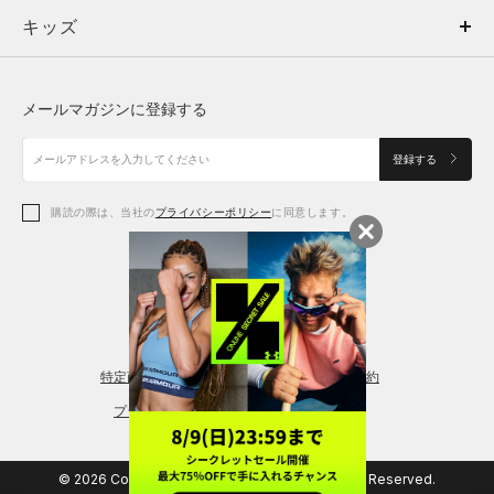
キッズ
トップス
ボトムス
キッズ
トップス
ボトムス
シューズ
シューズ
メールマガジンに登録する
ボトムス
シューズ
アクセサリー
アクセサリー
登録する
シューズ
アクセサリー
購読の際は、当社の
プライバシーポリシー
に同意します。
アクセサリー
スポーツブラ
レギンス＆タイツ
特定商取引法に基づく通販の表記
会員規約
プライバシーポリシー
© 2026 Copyright DOME Corporation. All Rights Reserved.