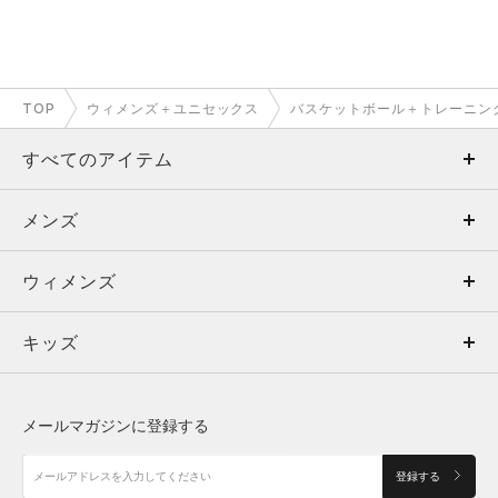
TOP
ウィメンズ＋ユニセックス
バスケットボール＋トレーニン
すべてのアイテム
メンズ
メンズ
ウィメンズ
トップス
ウィメンズ
キッズ
トップス
ボトムス
キッズ
トップス
ボトムス
シューズ
シューズ
メールマガジンに登録する
ボトムス
シューズ
アクセサリー
アクセサリー
登録する