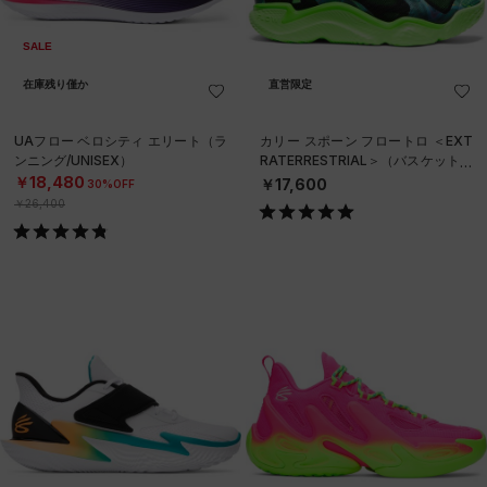
SALE
在庫残り僅か
直営限定
UAフロー ベロシティ エリート（ラ
カリー スポーン フロートロ ＜EXT
ンニング/UNISEX）
RATERRESTRIAL＞（バスケットボ
ール/UNISEX）
￥18,480
￥17,600
30%OFF
￥26,400