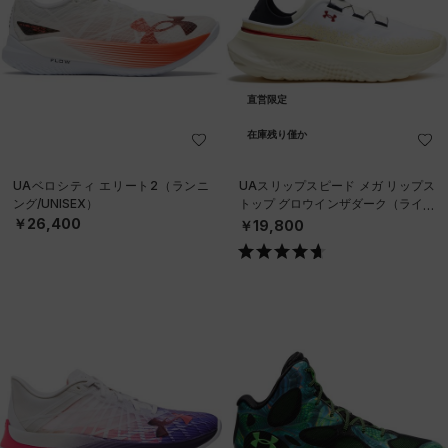
直営限定
在庫残り僅か
UAベロシティ エリート2（ランニ
UAスリップスピード メガ リップス
ング/UNISEX）
トップ グロウインザダーク（ライフ
スタイル/UNISEX）
￥26,400
￥19,800