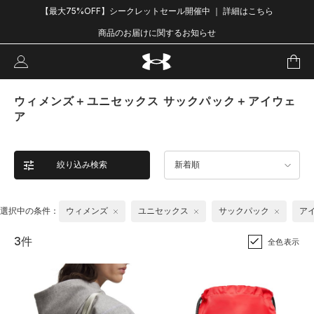
【最大75%OFF】シークレットセール開催中 ｜ 詳細はこちら
商品のお届けに関するお知らせ
ウィメンズ＋ユニセックス サックパック＋アイウェ
ア
絞り込み検索
新着順
選択中の条件：
ウィメンズ
ユニセックス
サックパック
ア
3件
全色表示