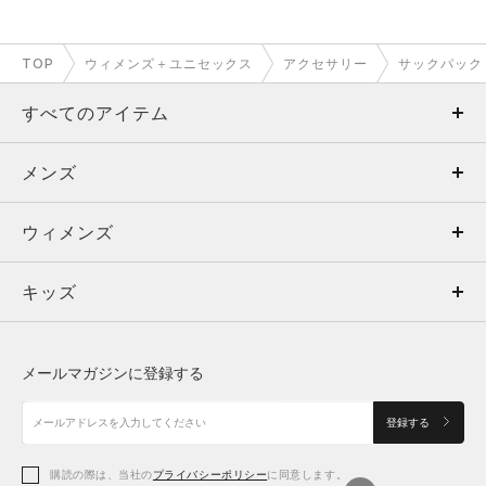
TOP
ウィメンズ＋ユニセックス
アクセサリー
サックパック
すべてのアイテム
メンズ
メンズ
ウィメンズ
トップス
ウィメンズ
キッズ
トップス
ボトムス
キッズ
トップス
ボトムス
シューズ
シューズ
メールマガジンに登録する
ボトムス
シューズ
アクセサリー
アクセサリー
登録する
シューズ
アクセサリー
購読の際は、当社の
プライバシーポリシー
に同意します。