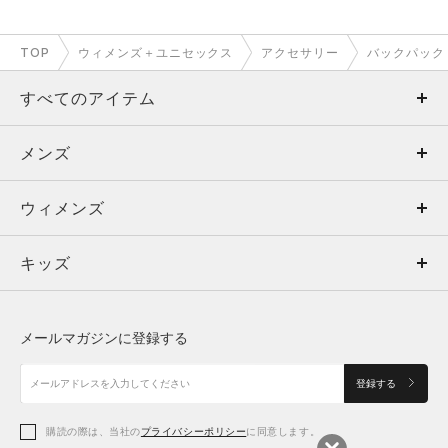
TOP
ウィメンズ＋ユニセックス
アクセサリー
バックパック
すべてのアイテム
メンズ
メンズ
ウィメンズ
トップス
ウィメンズ
キッズ
トップス
ボトムス
キッズ
トップス
ボトムス
シューズ
シューズ
メールマガジンに登録する
ボトムス
シューズ
アクセサリー
アクセサリー
登録する
シューズ
アクセサリー
購読の際は、当社の
プライバシーポリシー
に同意します。