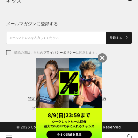
キッズ
トップス
ボトムス
キッズ
トップス
ボトムス
シューズ
シューズ
メールマガジンに登録する
ボトムス
シューズ
アクセサリー
アクセサリー
登録する
シューズ
アクセサリー
購読の際は、当社の
プライバシーポリシー
に同意します。
アクセサリー
スポーツブラ
レギンス＆タイツ
特定商取引法に基づく通販の表記
会員規約
プライバシーポリシー
© 2026 Copyright DOME Corporation. All Rights Reserved.