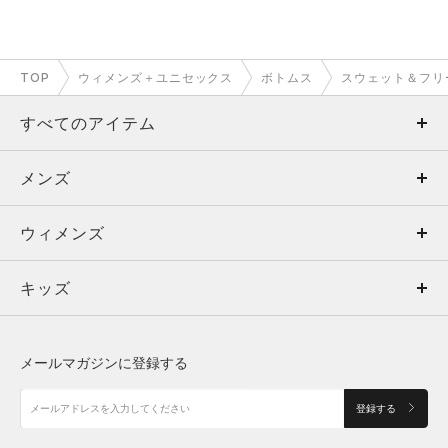
TOP
ウィメンズ＋ユニセックス
ボトムス
スウェット＆フリ
すべてのアイテム
メンズ
メンズ
ウィメンズ
トップス
ウィメンズ
キッズ
トップス
ボトムス
キッズ
トップス
ボトムス
シューズ
シューズ
メールマガジンに登録する
ボトムス
シューズ
アクセサリー
アクセサリー
登録する