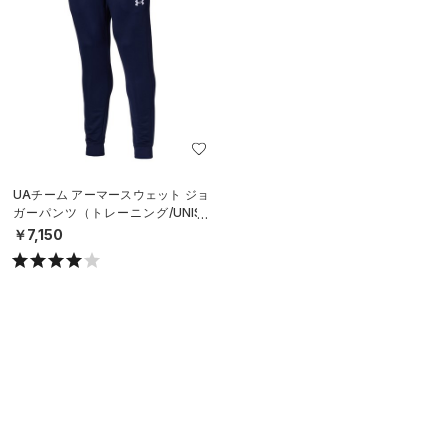
UAチーム アーマースウェット ジョ
ガーパンツ（トレーニング/UNISE
X）
￥7,150