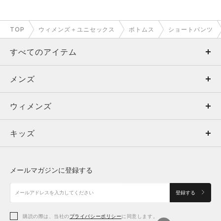
TOP
ウィメンズ＋ユニセックス
ボトムス
ショートパンツ
すべてのアイテム
メンズ
メンズ
ウィメンズ
トップス
ウィメンズ
キッズ
トップス
ボトムス
キッズ
トップス
ボトムス
シューズ
シューズ
メールマガジンに登録する
ボトムス
シューズ
アクセサリー
アクセサリー
登録する
シューズ
アクセサリー
購読の際は、当社の
プライバシーポリシー
に同意します。