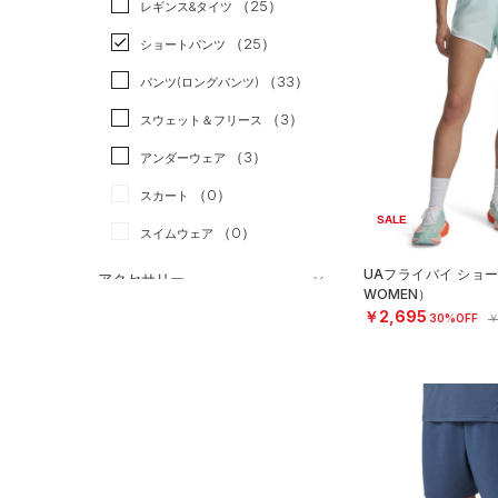
（25）
スポーツスタイル
（2）
レギンス&タイツ
（88）
Tシャツ
アメリカンフットボール
（25）
ショートパンツ
（17）
タンクトップ
（0）
（33）
パンツ(ロングパンツ)
（6）
ポロシャツ
サッカー
（7）
（3）
スウェット＆フリース
（14）
ロングTシャツ
リカバリー
（2）
（3）
アンダーウェア
（7）
パーカー&トレーナー
その他
（0）
（0）
スカート
（17）
ジャケット
SALE
（0）
スイムウェア
（12）
ジャージ
（0）
UAフライバイ ショ
ベスト
アクセサリー
WOMEN）
シューズ
（2）
ダウン・コート
￥2,695
すべてのアクセサリー
30%OFF
￥
（21）
スポーツブラ
すべてのシューズ
（31）
バックパック
サイズ
（0）
（46）
セットアップ
スポーツシューズ
ショルダー＆トートバッグ
（11）
YXS(120cm)
カラー
（0）
（0）
スイムウェア
スパイク
YS(130cm)
（10）
サックパック
スポーツスタイルシューズ
YM(140cm)
（27）
価格
（8）
ウェストバッグ