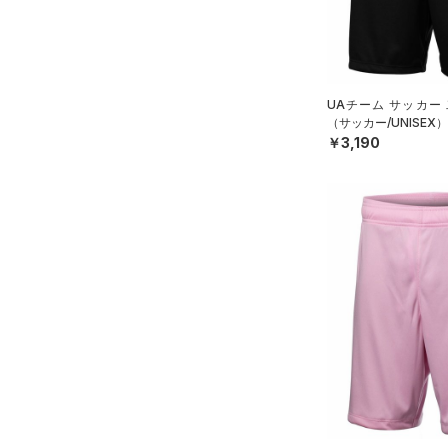
（0）
イヤホン＆ヘッドホン
6
STORM(ストーム)
（3）
（3）
ウォーターボトル
8
COLDGEAR INFRARED(コー
（9）
その他
ルドギアインフラレッド)
30
（0）
UAチーム サッカー
32
（サッカー/UNISEX）
AUXETIC(オーゼティック)
34
￥3,190
（0）
36
Charged Cotton(チャージド
38
コットン)
（0）
40
Rival Fleece(ライバルフリー
ス)
（0）
30X30
Armour Fleece(アーマーフリ
30X32
ース)
（0）
30X34
30X36
32X30
32X32
32X34