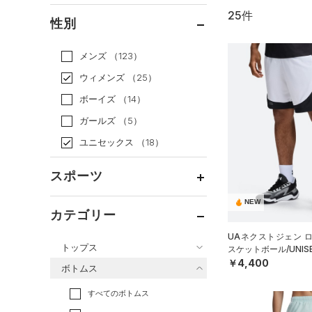
25件
通常価格
（23）
性別
セール
（2）
メンズ
（123）
ウィメンズ
（25）
ボーイズ
（14）
ガールズ
（5）
ユニセックス
（18）
スポーツ
NEW
ベースボール
（0）
カテゴリー
バスケットボール
（1）
UAネクストジェン 
トップス
スケットボール/UNIS
ゴルフ
（0）
￥4,400
ボトムス
トレーニング
すべてのトップス
（9）
すべてのボトムス
ランニング
（4）
（22）
ベースレイヤー