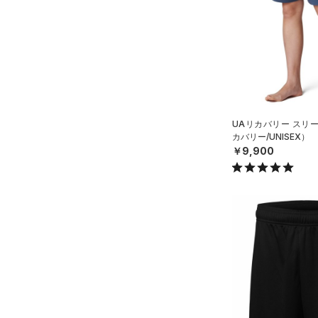
ブラック
ホワイト
ブラウン
グリーン
YL(150cm)
（4）
サンダル
（14）
ダッフルバッグ
テクノロジー
YXL(160cm)
（16）
キャップ＆ビーニー
～
円
円
XS
ブルー
パープル
レッド
イエロー
（0）
FLOW(フロー)
（0）
ベルト
在庫
S
HOVR(ホバー)
（0）
（4）
グローブ・手袋
M
オレンジ
その他
在庫あり
CHARGED(チャージド)
（0）
（3）
アイウェア
L
UAリカバリー スリ
MICRO G(マイクロＧ)
（0）
カバリー/UNISEX）
リストバンド＆ヘッドバンド
限定
XL
￥9,900
（2）
TRIBASE(トライベース)
2XL
（0）
直営限定
（0）
（0）
スポーツマスク
コレクション
3XL
RUSH(ラッシュ)
（0）
公式サイト限定
（0）
（42）
ソックス
4XL
プロジェクトロック
（0）
ISO-CHILL(アイソチル)
（0）
在庫残りわずか
（1）
5XL
（0）
ネックウォーマー
ステフィン・カリー
（0）
Tech(テック)
（0）
6XL
（4）
スリーブ
アジア限定
（0）
COLDGEAR ARMOUR(コール
0
（10）
ドギアアーマー)
タオル
（0）
2
HEATGEAR ARMOUR(ヒート
（0）
ボール
4
ギアアーマー)
（0）