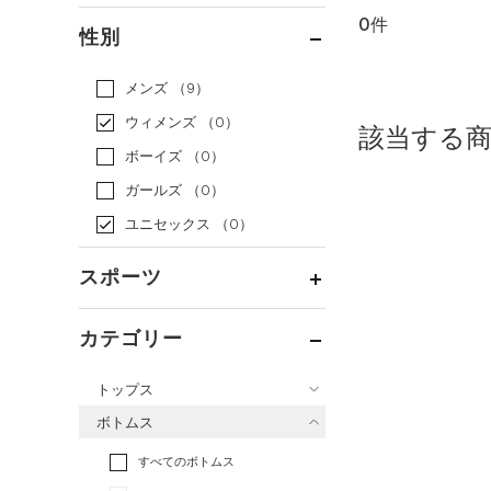
0件
通常価格
（0）
性別
セール
（0）
メンズ
（9）
ウィメンズ
（0）
該当する
ボーイズ
（0）
ガールズ
（0）
ユニセックス
（0）
スポーツ
ベースボール
（0）
カテゴリー
バスケットボール
（0）
トップス
ゴルフ
（0）
ボトムス
トレーニング
すべてのトップス
（0）
すべてのボトムス
ランニング
（0）
（0）
ベースレイヤー