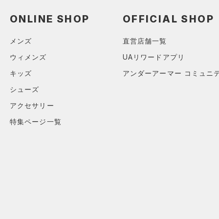
（0）
ダッフルバッグ
ブラック
ホワイト
ブラウン
グリーン
（0）
サンダル
ONLINE SHOP
OFFICIAL SHOP
（3）
キャップ＆ビーニー
（0）
ベルト
ブルー
パープル
レッド
イエロー
メンズ
直営店舗一覧
（0）
グローブ・手袋
ウィメンズ
UAリワードアプリ
（0）
アイウェア
オレンジ
その他
キッズ
アンダーアーマー コミュニ
リストバンド＆ヘッドバンド
シューズ
（0）
価格
アクセサリー
（0）
スポーツマスク
特集ページ一覧
テクノロジー
（0）
ソックス
～
円
円
（0）
ネックウォーマー
FLOW(フロー)
（0）
在庫
（0）
スリーブ
HOVR(ホバー)
（0）
在庫あり
（0）
タオル
CHARGED(チャージド)
（0）
限定
（0）
MICRO G(マイクロＧ)
ボール
（0）
直営限定
（0）
コレクション
TRIBASE(トライベース)
（0）
イヤホン＆ヘッドホン