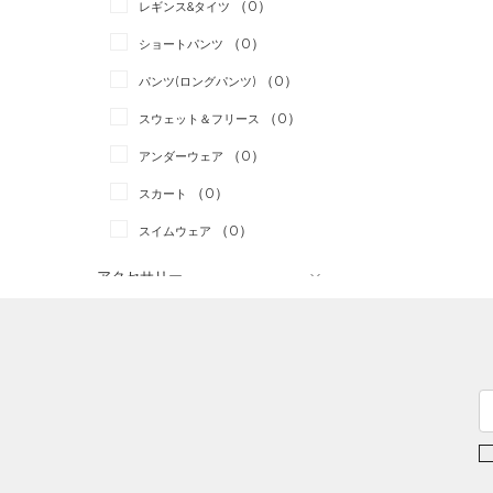
（0）
スポーツスタイル
（0）
レギンス&タイツ
（1）
Tシャツ
アメリカンフットボール
（0）
ショートパンツ
（3）
タンクトップ
（0）
（0）
パンツ(ロングパンツ)
（0）
ポロシャツ
サッカー
（0）
（0）
スウェット＆フリース
（0）
ロングTシャツ
リカバリー
（0）
（0）
アンダーウェア
（0）
パーカー&トレーナー
その他
（0）
（0）
スカート
（0）
ジャケット
（0）
スイムウェア
（0）
ジャージ
（0）
ベスト
アクセサリー
シューズ
（0）
ダウン・コート
すべてのアクセサリー
（0）
スポーツブラ
すべてのシューズ
（1）
バックパック
サイズ
（0）
（0）
セットアップ
スポーツシューズ
（1）
ショルダー＆トートバッグ
カテゴリーを選択してください。
カラー
（0）
（0）
スイムウェア
スパイク
（1）
サックパック
スポーツスタイルシューズ
（0）
ウェストバッグ
（0）