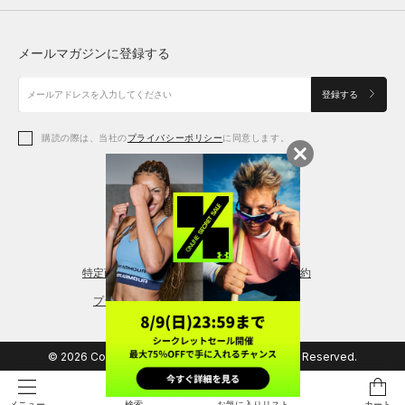
トップス
ボトムス
シューズ
シューズ
メールマガジンに登録する
ボトムス
シューズ
アクセサリー
アクセサリー
登録する
シューズ
アクセサリー
購読の際は、当社の
プライバシーポリシー
に同意します。
アクセサリー
スポーツブラ
レギンス＆タイツ
特定商取引法に基づく通販の表記
会員規約
プライバシーポリシー
© 2026 Copyright DOME Corporation. All Rights Reserved.
検索
お気に入りリスト
カート
メニュー