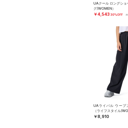
UAクール ロングシ
32X36
グ/WOMEN）
￥4,543
34X30
30%OFF
￥
34X32
34X34
34X36
36X32
36X34
36X36
38X32
38X34
38X36
40X32
UAライバル ウーブ
40X34
（ライフスタイル/WO
￥8,910
40X36
FREE