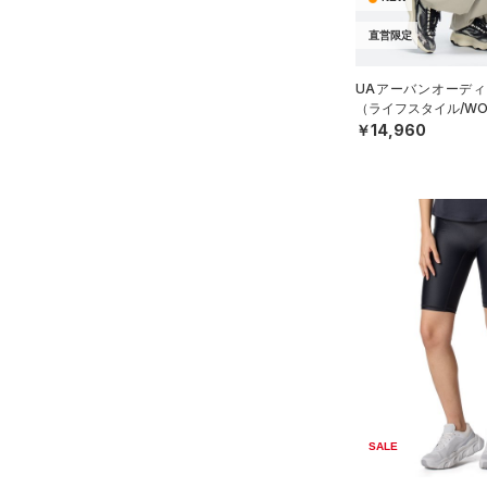
（0）
イヤホン＆ヘッドホン
6
STORM(ストーム)
（10）
直営限定
（5）
ウォーターボトル
8
COLDGEAR INFRARED(コー
（11）
その他
ルドギアインフラレッド)
30
UAアーバンオーディ
（0）
（ライフスタイル/WO
32
￥14,960
AUXETIC(オーゼティック)
34
（0）
36
Charged Cotton(チャージド
38
コットン)
（0）
40
Rival Fleece(ライバルフリー
ス)
（0）
30X30
Armour Fleece(アーマーフリ
30X32
ース)
（0）
30X34
30X36
32X30
32X32
SALE
32X34