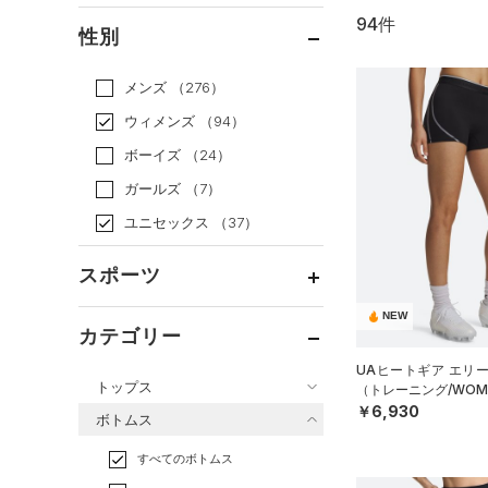
94件
通常価格
（72）
性別
セール
（22）
メンズ
（276）
ウィメンズ
（94）
ボーイズ
（24）
ガールズ
（7）
ユニセックス
（37）
スポーツ
NEW
ベースボール
（0）
カテゴリー
バスケットボール
（3）
UAヒートギア エリ
トップス
（トレーニング/WOM
ゴルフ
（0）
￥6,930
ボトムス
トレーニング
すべてのトップス
（61）
すべてのボトムス
ランニング
（8）
（22）
ベースレイヤー