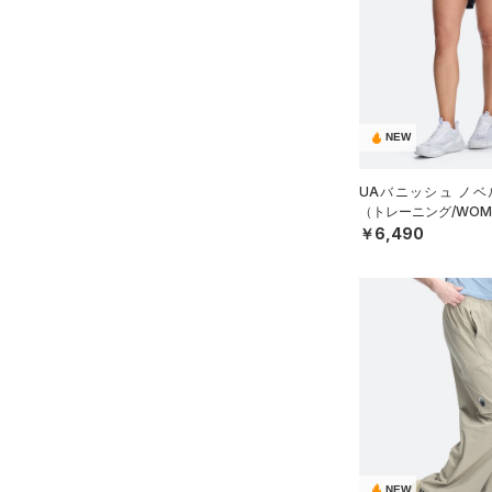
ブラック
ホワイト
ブラウン
グリーン
YL(150cm)
（4）
サンダル
（15）
ダッフルバッグ
テクノロジー
YXL(160cm)
（18）
キャップ＆ビーニー
～
円
円
XS
ブルー
パープル
レッド
イエロー
（0）
FLOW(フロー)
（0）
ベルト
在庫
S
HOVR(ホバー)
（0）
NEW
（4）
グローブ・手袋
M
オレンジ
その他
在庫あり
CHARGED(チャージド)
（0）
限定
（3）
アイウェア
L
UAバニッシュ ノベ
MICRO G(マイクロＧ)
（0）
（トレーニング/WOM
リストバンド＆ヘッドバンド
XL
直営限定
（9）
￥6,490
コレクション
（2）
TRIBASE(トライベース)
2XL
公式サイト限定
（0）
（0）
（0）
スポーツマスク
3XL
プロジェクトロック
（0）
在庫残りわずか
（4）
RUSH(ラッシュ)
（0）
（46）
ソックス
4XL
ステフィン・カリー
（0）
ISO-CHILL(アイソチル)
（2）
5XL
（0）
ネックウォーマー
アジア限定
（2）
Tech(テック)
（0）
6XL
（4）
スリーブ
COLDGEAR ARMOUR(コール
0
（12）
ドギアアーマー)
タオル
（0）
2
HEATGEAR ARMOUR(ヒート
（0）
ボール
4
ギアアーマー)
（5）
NEW