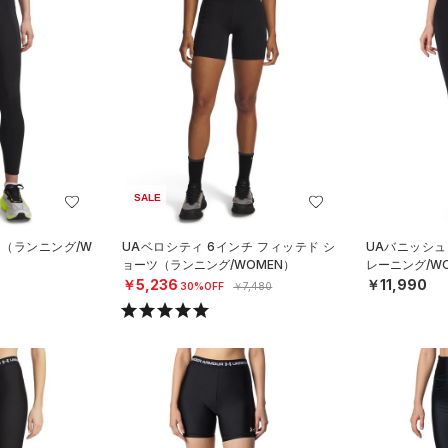
SALE
ツ（ランニング/W
UAベロシティ 6インチ フィッテド シ
UAバニッシュ
ョーツ（ランニング/WOMEN）
レーニング/W
￥5,236
￥11,990
30%OFF
￥7,480