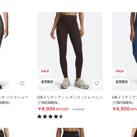
SALE
SALE
直営限定
直営限定
ンチ バイクショー
UAメリディアン レギンス（トレーニン
UAメリディア
MEN）
グ/WOMEN）
グ/WOMEN）
￥6,930
￥6,930
30%OFF
￥9,900
30%