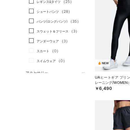
（25）
スポーツスタイル
（9）
レギンス&タイツ
（93）
Tシャツ
アメリカンフットボール
（28）
ショートパンツ
（19）
タンクトップ
（0）
（35）
パンツ(ロングパンツ)
（6）
ポロシャツ
サッカー
（7）
（3）
スウェット＆フリース
（14）
ロングTシャツ
リカバリー
（6）
（3）
アンダーウェア
（7）
パーカー&トレーナー
その他
（0）
（0）
スカート
（17）
ジャケット
（0）
スイムウェア
（12）
ジャージ
NEW
（0）
ベスト
アクセサリー
UAヒートギア プリ
シューズ
（2）
ダウン・コート
レーニング/WOMEN
すべてのアクセサリー
￥6,490
（21）
スポーツブラ
すべてのシューズ
（34）
バックパック
サイズ
（0）
（47）
セットアップ
スポーツシューズ
ショルダー＆トートバッグ
（12）
YXS(120cm)
カラー
（0）
（0）
スイムウェア
スパイク
YS(130cm)
（10）
サックパック
スポーツスタイルシューズ
YM(140cm)
（27）
価格
（10）
ウェストバッグ