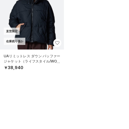
直営限定
在庫残り僅か
UAリミットレス ダウン パッファー
ジャケット（ライフスタイル/WOM
EN）
￥38,940