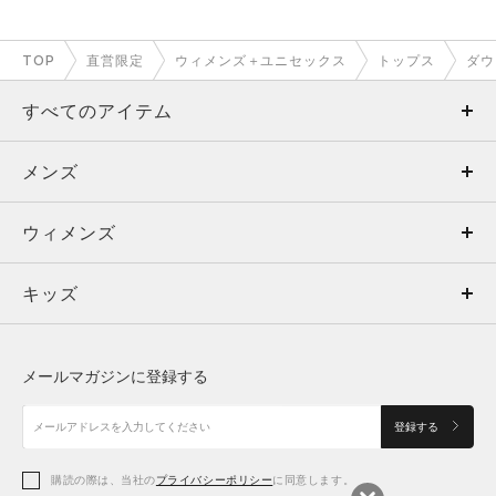
TOP
直営限定
ウィメンズ＋ユニセックス
トップス
ダウ
すべてのアイテム
メンズ
メンズ
ウィメンズ
トップス
ウィメンズ
キッズ
トップス
ボトムス
キッズ
トップス
ボトムス
シューズ
シューズ
メールマガジンに登録する
ボトムス
シューズ
アクセサリー
アクセサリー
登録する
シューズ
アクセサリー
購読の際は、当社の
プライバシーポリシー
に同意します。