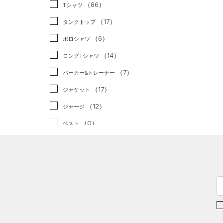
スポーツスタイル
（0）
（86）
Tシャツ
アメリカンフットボール
（17）
タンクトップ
（0）
（6）
ポロシャツ
サッカー
（0）
（14）
ロングTシャツ
リカバリー
（0）
（7）
パーカー&トレーナー
その他
（0）
（17）
ジャケット
（12）
ジャージ
（0）
ベスト
（2）
ダウン・コート
（21）
スポーツブラ
（0）
セットアップ
（0）
スイムウェア
ボトムス