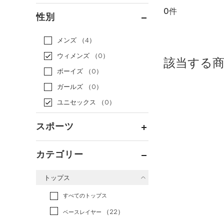
0件
通常価格
（0）
性別
セール
（0）
メンズ
（4）
ウィメンズ
（0）
該当する
ボーイズ
（0）
ガールズ
（0）
ユニセックス
（0）
スポーツ
ベースボール
（0）
カテゴリー
バスケットボール
（0）
トップス
ゴルフ
（0）
トレーニング
すべてのトップス
（0）
ランニング
（0）
（22）
ベースレイヤー