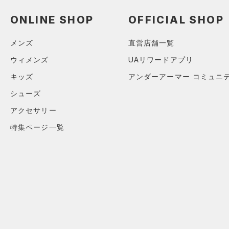
アクセサリー
すべてのボトムス
ONLINE SHOP
OFFICIAL SHOP
シューズ
すべてのアクセサリー
（25）
レギンス&タイツ
すべてのシューズ
（31）
バックパック
（25）
ショートパンツ
サイズ
メンズ
直営店舗一覧
（45）
スポーツシューズ
ショルダー＆トートバッグ
（34）
パンツ(ロングパンツ)
ウィメンズ
UAリワードアプリ
（11）
カテゴリーを選択してください。
カラー
（0）
スパイク
（3）
スウェット＆フリース
キッズ
アンダーアーマー コミュニ
（10）
サックパック
スポーツスタイルシューズ
（3）
シューズ
アンダーウェア
（27）
価格
（8）
ウェストバッグ
（0）
アクセサリー
ブラック
スカート
ホワイト
ブラウン
グリーン
（4）
サンダル
（13）
ダッフルバッグ
特集ページ一覧
（0）
テクノロジー
スイムウェア
（16）
キャップ＆ビーニー
～
円
円
ブルー
パープル
レッド
イエロー
（0）
FLOW(フロー)
（0）
ベルト
在庫
HOVR(ホバー)
（0）
（4）
グローブ・手袋
オレンジ
その他
在庫あり
CHARGED(チャージド)
（0）
（3）
アイウェア
MICRO G(マイクロＧ)
（0）
リストバンド＆ヘッドバンド
限定
（2）
TRIBASE(トライベース)
（0）