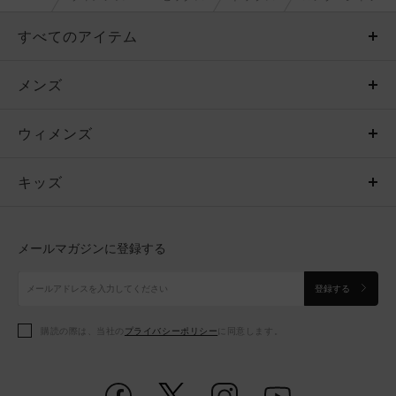
すべてのアイテム
メンズ
メンズ
ウィメンズ
トップス
ウィメンズ
キッズ
トップス
ボトムス
キッズ
トップス
ボトムス
シューズ
シューズ
メールマガジンに登録する
ボトムス
シューズ
アクセサリー
アクセサリー
登録する
シューズ
アクセサリー
購読の際は、当社の
プライバシーポリシー
に同意します。
アクセサリー
スポーツブラ