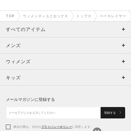
TOP
ウィメンズ＋ユニセックス
トップス
ベースレイヤー
すべてのアイテム
メンズ
メンズ
ウィメンズ
トップス
ウィメンズ
キッズ
トップス
ボトムス
キッズ
トップス
ボトムス
シューズ
シューズ
メールマガジンに登録する
ボトムス
シューズ
アクセサリー
アクセサリー
登録する
シューズ
アクセサリー
購読の際は、当社の
プライバシーポリシー
に同意します。