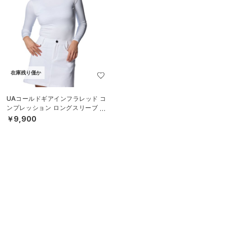
在庫残り僅か
UAコールドギアインフラレッド コ
ンプレッション ロングスリーブ モ
ックネック シャツ（ゴルフ/WOME
￥9,900
N）