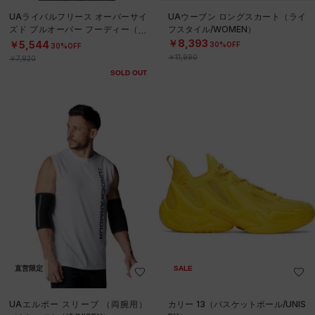
UAライバルフリース オーバーサイ
UAウーブン ロングスカート（ライ
ズド プルオーバー フーディー（ト
フスタイル/WOMEN）
レーニング/WOMEN）
￥8,393
￥5,544
30%OFF
30%OFF
￥11,990
￥7,920
SOLD OUT
直営限定
SALE
UAエルボー スリーブ （両腕用）
カリー 13（バスケットボール/UNIS