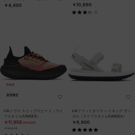
ンニング/UNISEX）
￥10,890
￥4,400
SALE
直営限定
UAノヴァ スリップスピード（ライ
UAファットタイヤ ハイキング サン
フスタイル/UNISEX）
ダル（ライフスタイル/UNISEX）
￥11,858
￥9,900
30%OFF
￥16,940