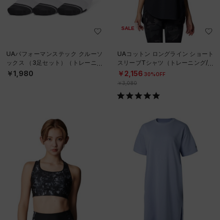
SALE
UAパフォーマンステック クルーソ
UAコットン ロングライン ショート
ックス （3足セット）（トレーニン
スリーブTシャツ（トレーニング/W
グ/UNISEX）
OMEN）
￥1,980
￥2,156
30%OFF
￥3,080