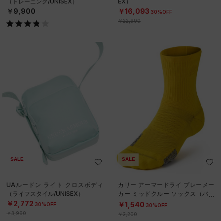
（トレーニング/UNISEX）
EX）
￥9,900
￥16,093
30%OFF
￥22,990
SALE
SALE
UAルードン ライト クロスボディ
カリー アーマードライ プレーメー
（ライフスタイル/UNISEX）
カー ミッドクルー ソックス（バス
ケットボール/UNISEX）
￥2,772
￥1,540
30%OFF
30%OFF
￥3,960
￥2,200