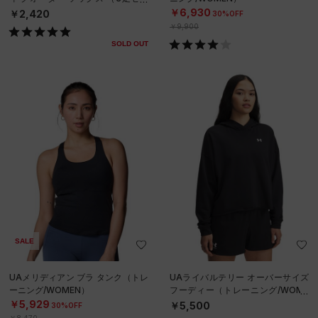
ト）（ライフスタイル/UNISEX）
￥6,930
￥2,420
30%OFF
￥9,900
SOLD OUT
SALE
UAメリディアン ブラ タンク（トレ
UAライバルテリー オーバーサイズ
ーニング/WOMEN）
フーディー（トレーニング/WOME
N）
￥5,929
￥5,500
30%OFF