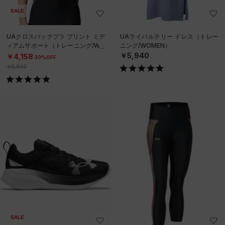
SALE
UAクロスバックブラ プリント ミデ
UAライバルテリー ドレス（トレー
ィアムサポート（トレーニング/WO
ニング/WOMEN）
MEN）
￥5,940
￥4,158
30%OFF
￥5,940
SALE