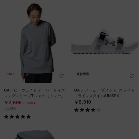
SALE
直営限定
UAヘビーウェイト オーバーサイズ
UAソフトムーブメント スライド
ロングスリーブTシャツ（トレーニ
（ライフスタイル/UNISEX）
ング/WOMEN）
￥8,910
￥2,695
30%OFF
￥3,850