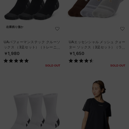
在庫残り僅か
UAパフォーマンステック クルーソ
UAエッセンシャル メッシュ クォー
ックス （3足セット）（トレーニン
ター ソックス（3足セット）（ライ
グ/UNISEX）
フスタイル/UNISEX）
￥1,980
￥1,650
SOLD OUT
SOLD OUT