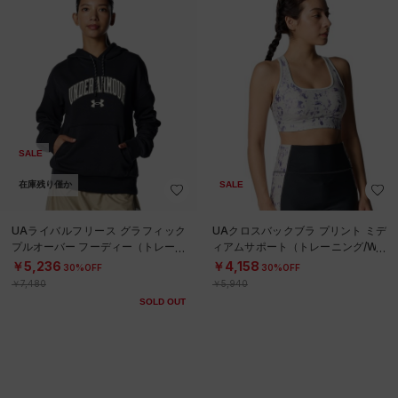
SALE
在庫残り僅か
SALE
UAライバルフリース グラフィック
UAクロスバックブラ プリント ミデ
プルオーバー フーディー（トレーニ
ィアムサポート（トレーニング/WO
ング/WOMEN）
MEN）
￥5,236
￥4,158
30%OFF
30%OFF
￥7,480
￥5,940
SOLD OUT