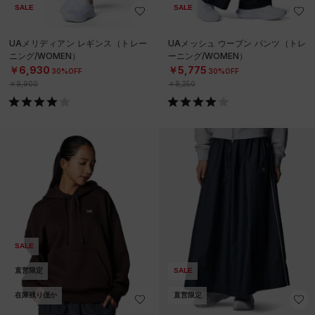
SALE
SALE
UAメリディアン レギンス（トレー
UAメッシュ ウーブン パンツ（トレ
ニング/WOMEN）
ーニング/WOMEN）
￥6,930
￥5,775
30%OFF
30%OFF
￥9,900
￥8,250
SALE
直営限定
SALE
在庫残り僅か
直営限定