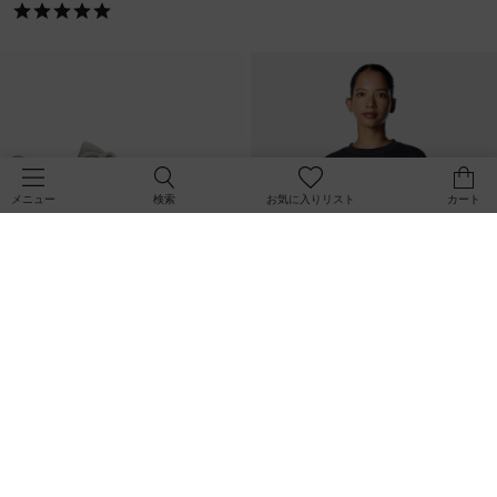
検索
お気に入りリスト
カート
メニュー
SALE
直営限定
UAチャージド ローグ5（ランニン
UAアイコンフリース メタリック ク
グ/WOMEN）
ルー（ライフスタイル/WOMEN）
￥6,930
￥8,910
30%OFF
￥9,900