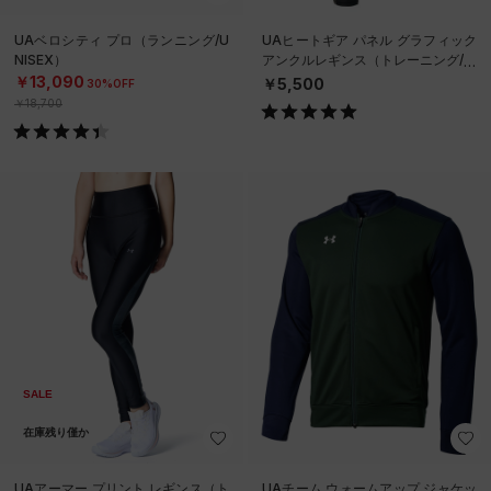
UAベロシティ プロ（ランニング/U
UAヒートギア パネル グラフィック
NISEX）
アンクルレギンス（トレーニング/W
OMEN）
￥13,090
￥5,500
30%OFF
￥18,700
SALE
在庫残り僅か
UAアーマー プリント レギンス（ト
UAチーム ウォームアップ ジャケッ