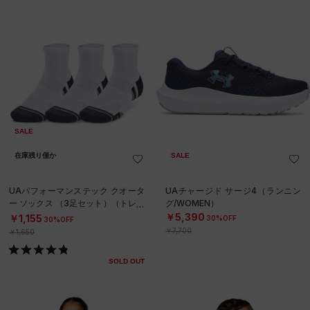
SALE
在庫残り僅か
SALE
UAパフォーマンステック クオータ
UAチャージド サージ4（ランニン
ー ソックス （3足セット）（トレー
グ/WOMEN）
ニング/UNISEX）
￥5,390
￥1,155
30%OFF
30%OFF
￥7,700
￥1,650
SOLD OUT