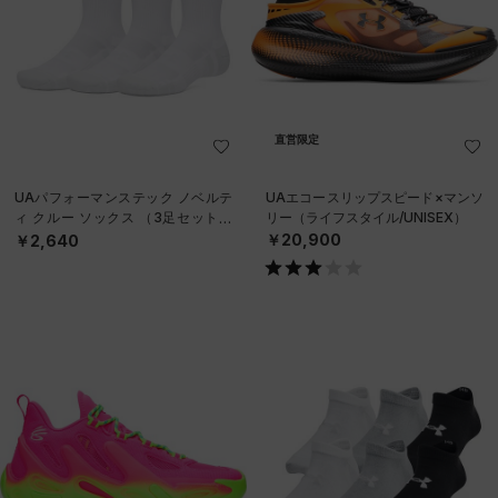
直営限定
UAパフォーマンステック ノベルテ
UAエコースリップスピード×マンソ
ィ クルー ソックス （3足セット）
リー（ライフスタイル/UNISEX）
（トレーニング/UNISEX）
￥20,900
￥2,640