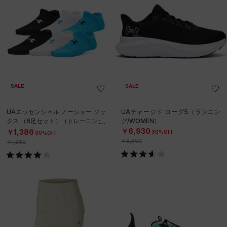
SALE
SALE
UAエッセンシャル ノーショー ソッ
UAチャージド ローグ5（ランニン
クス （6足セット）（トレーニング/
グ/WOMEN）
KIDS）
￥6,930
￥1,386
30%OFF
30%OFF
￥9,900
￥1,980