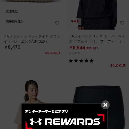
直営限定
在庫残り僅か
SALE
UAサミット ファットタイヤ スウェ
UAライバルフリース オーバーサイ
イ（トレーニング/UNISEX）
ズド プルオーバー フーディー（ト
レーニング/WOMEN）
￥8,470
￥5,544
30%OFF
SOLD OUT
￥7,920
SOLD OUT