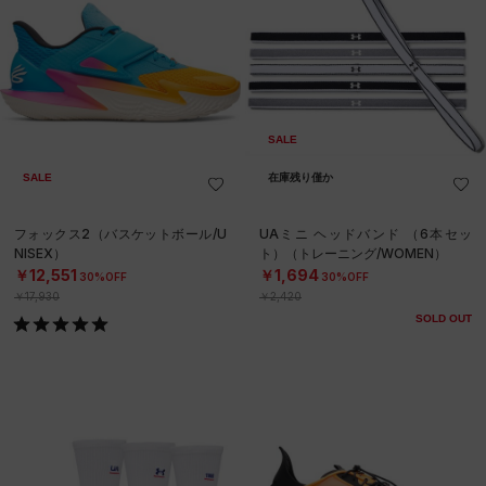
SALE
SALE
在庫残り僅か
フォックス2（バスケットボール/U
UAミニ ヘッドバンド （6本セッ
NISEX）
ト）（トレーニング/WOMEN）
￥12,551
￥1,694
30%OFF
30%OFF
￥17,930
￥2,420
SOLD OUT