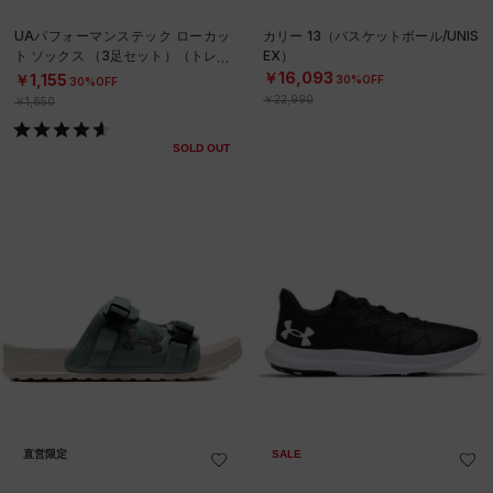
UAパフォーマンステック ローカッ
カリー 13（バスケットボール/UNIS
ト ソックス （3足セット）（トレー
EX）
ニング/UNISEX）
￥16,093
￥1,155
30%OFF
30%OFF
￥22,990
￥1,650
SOLD OUT
直営限定
SALE