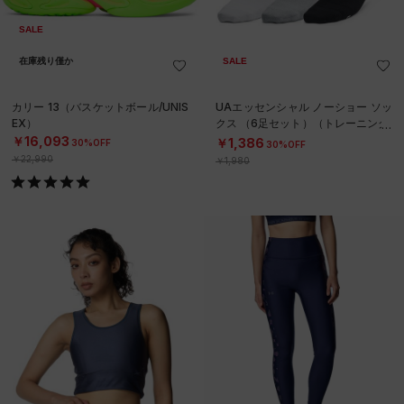
SALE
在庫残り僅か
SALE
カリー 13（バスケットボール/UNIS
UAエッセンシャル ノーショー ソッ
EX）
クス （6足セット）（トレーニング/
KIDS）
￥16,093
￥1,386
30%OFF
30%OFF
￥22,990
￥1,980