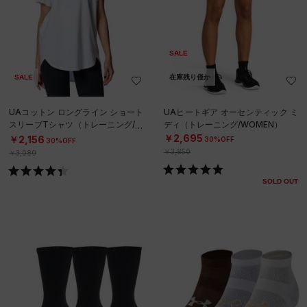
SALE
SALE
在庫残り僅か
UAコットン ロングライン ショート
UAヒートギア オーセンティック ミ
スリーブTシャツ（トレーニング/W
ディ（トレーニング/WOMEN）
OMEN）
￥2,695
￥2,156
30%OFF
30%OFF
￥3,850
￥3,080
SOLD OUT