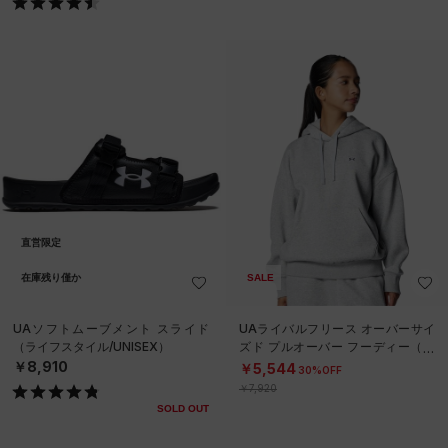
直営限定
在庫残り僅か
SALE
UAソフトムーブメント スライド
UAライバルフリース オーバーサイ
（ライフスタイル/UNISEX）
ズド プルオーバー フーディー（ト
レーニング/WOMEN）
￥8,910
￥5,544
30%OFF
￥7,920
SOLD OUT