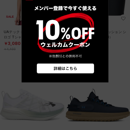
SALE
SALE
直営限定
UAテック オーバーサイズド ビッグ
UAヒートギア コンプレッション シ
ロゴ Tシャツ（トレーニング/WOM
ョーツ（ゴルフ/WOMEN）
EN）
￥2,695
￥3,080
30%OFF
30%OFF
￥3,850
￥4,400