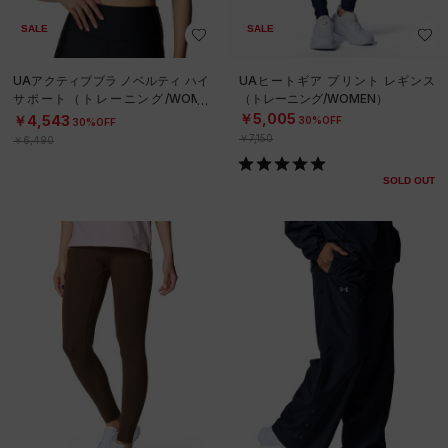
SALE
SALE
UAアクティブブラ ノベルティ ハイ
UAヒートギア プリント レギンス
サポート（トレーニング/WOME
（トレーニング/WOMEN）
N）
￥5,005
￥4,543
30%OFF
30%OFF
￥7,150
￥6,490
SOLD OUT