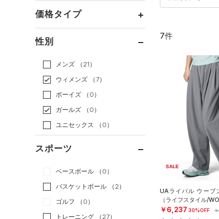
価格タイプ
7件
通常価格
（4）
性別
セール
（3）
メンズ
（21）
ウィメンズ
（7）
ボーイズ
（0）
ガールズ
（0）
ユニセックス
（0）
スポーツ
SALE
ベースボール
（0）
バスケットボール
（2）
UAライバル ウーブ
（ライフスタイル/WO
ゴルフ
（0）
￥6,237
30%OFF
￥
トレーニング
（27）