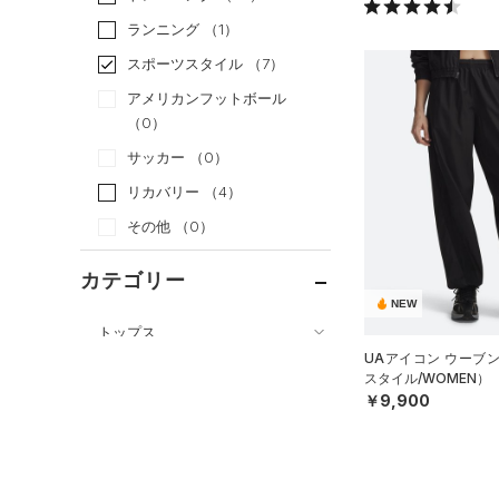
ランニング
（1）
スポーツスタイル
（7）
アメリカンフットボール
（0）
サッカー
（0）
リカバリー
（4）
その他
（0）
カテゴリー
NEW
トップス
UAアイコン ウーブ
ボトムス
すべてのトップス
スタイル/WOMEN）
￥9,900
すべてのボトムス
（0）
ベースレイヤー
（0）
レギンス&タイツ
（7）
Tシャツ
（2）
ショートパンツ
（1）
タンクトップ