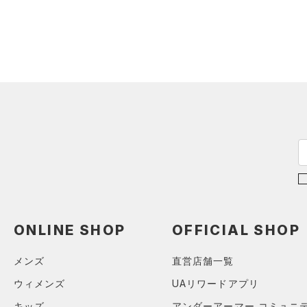
（7）
パンツ(ロングパンツ)
（0）
ポロシャツ
（0）
スウェット＆フリース
（0）
ロングTシャツ
（0）
アンダーウェア
（0）
パーカー&トレーナー
（0）
スカート
（2）
ジャケット
（0）
スイムウェア
（0）
ジャージ
（0）
ベスト
アクセサリー
シューズ
（1）
ダウン・コート
すべてのアクセサリー
（0）
スポーツブラ
すべてのシューズ
（9）
バックパック
サイズ
（0）
（2）
セットアップ
スポーツシューズ
ショルダー＆トートバッグ
（3）
YXS(120cm)
カラー
（0）
（0）
スイムウェア
スパイク
ONLINE SHOP
OFFICIAL SHOP
YS(130cm)
（0）
サックパック
スポーツスタイルシューズ
YM(140cm)
（27）
メンズ
直営店舗一覧
価格
（4）
ウェストバッグ
ブラック
ホワイト
ブラウン
グリーン
YL(150cm)
（3）
ウィメンズ
UAリワードアプリ
サンダル
（1）
ダッフルバッグ
テクノロジー
YXL(160cm)
キッズ
アンダーアーマー コミュニ