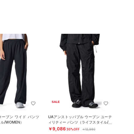
SALE
ウーブン ワイド パンツ
UAアンストッパブル ウーブン ユーテ
ル/WOMEN）
ィリティー パンツ（ライフスタイル/W
OMEN）
￥9,086
30%OFF
￥12,980