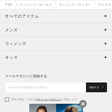
TOP
ウィメンズ＋ガールズ
ランニング＋サッカー
アクセサ
すべてのアイテム
メンズ
メンズ
ウィメンズ
トップス
ウィメンズ
キッズ
トップス
ボトムス
キッズ
トップス
ボトムス
シューズ
シューズ
メールマガジンに登録する
ボトムス
シューズ
アクセサリー
アクセサリー
登録する
シューズ
アクセサリー
購読の際は、当社の
プライバシーポリシー
に同意します。