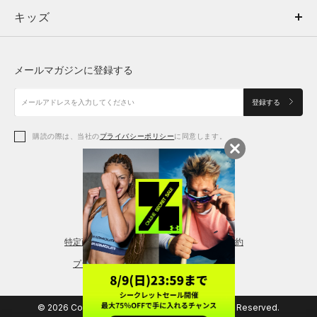
キッズ
トップス
ボトムス
キッズ
トップス
ボトムス
シューズ
シューズ
メールマガジンに登録する
ボトムス
シューズ
アクセサリー
アクセサリー
登録する
シューズ
アクセサリー
購読の際は、当社の
プライバシーポリシー
に同意します。
アクセサリー
スポーツブラ
レギンス＆タイツ
特定商取引法に基づく通販の表記
会員規約
プライバシーポリシー
© 2026 Copyright DOME Corporation. All Rights Reserved.