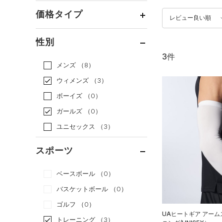
価格タイプ
レビュー良い順
通常価格
（3）
性別
セール
（0）
3件
メンズ
（8）
ウィメンズ
（3）
ボーイズ
（0）
ガールズ
（0）
ユニセックス
（3）
スポーツ
ベースボール
（0）
バスケットボール
（0）
ゴルフ
（0）
UAヒートギア アー
トレーニング
（3）