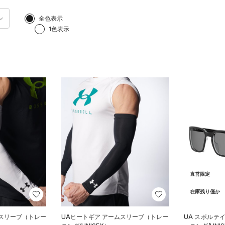
全色表示
1色表示
直営限定
在庫残り僅か
ムスリーブ（トレー
UAヒートギア アームスリーブ（トレー
UA スポルテ