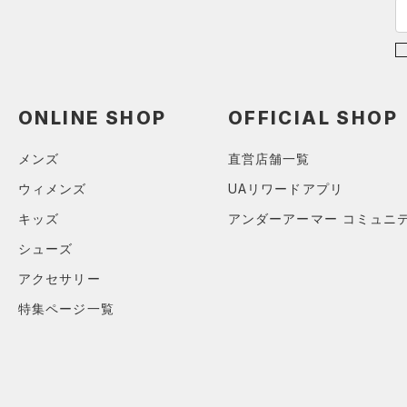
ショルダー＆トートバッグ
（15）
パンツ(ロングパンツ)
（4）
ポロシャツ
（2）
（2）
スウェット＆フリース
（5）
ロングTシャツ
（4）
サックパック
（2）
アンダーウェア
（4）
パーカー&トレーナー
（6）
ウェストバッグ
（0）
スカート
（5）
ジャケット
ONLINE SHOP
OFFICIAL SHOP
（11）
ダッフルバッグ
（0）
スイムウェア
（2）
ジャージ
（0）
キャップ＆ビーニー
メンズ
直営店舗一覧
（0）
ベスト
（0）
ベルト
ウィメンズ
UAリワードアプリ
（1）
ダウン・コート
（2）
グローブ・手袋
キッズ
アンダーアーマー コミュニ
（13）
スポーツブラ
（1）
アイウェア
シューズ
（0）
セットアップ
リストバンド＆ヘッドバンド
アクセサリー
（3）
（0）
スイムウェア
特集ページ一覧
（0）
スポーツマスク
（29）
ソックス
（0）
ネックウォーマー