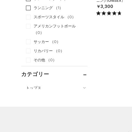
ニング/UNISEX）
￥3,300
ランニング
（1）
スポーツスタイル
（0）
アメリカンフットボール
（0）
サッカー
（0）
リカバリー
（0）
その他
（0）
カテゴリー
トップス
ボトムス
すべてのトップス
アクセサリー
すべてのボトムス
（15）
ベースレイヤー
すべてのアクセサリー
（20）
レギンス&タイツ
（44）
Tシャツ
（19）
バックパック
（9）
ショートパンツ
（6）
タンクトップ