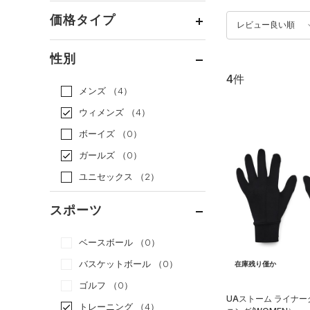
価格タイプ
レビュー良い順
通常価格
（4）
性別
セール
（0）
4件
メンズ
（4）
ウィメンズ
（4）
ボーイズ
（0）
ガールズ
（0）
ユニセックス
（2）
スポーツ
ベースボール
（0）
バスケットボール
（0）
在庫残り僅か
ゴルフ
（0）
UAストーム ライナ
トレーニング
（4）