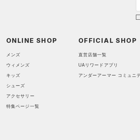
ショルダー＆トートバッグ
（15）
パンツ(ロングパンツ)
（4）
ポロシャツ
（2）
（2）
スウェット＆フリース
（5）
ロングTシャツ
（4）
サックパック
（2）
アンダーウェア
（4）
パーカー&トレーナー
（6）
ウェストバッグ
（0）
スカート
（5）
ジャケット
ONLINE SHOP
OFFICIAL SHOP
（11）
ダッフルバッグ
（0）
スイムウェア
（2）
ジャージ
（0）
キャップ＆ビーニー
メンズ
直営店舗一覧
（0）
ベスト
（0）
ベルト
ウィメンズ
UAリワードアプリ
（1）
ダウン・コート
（2）
グローブ・手袋
キッズ
アンダーアーマー コミュニ
（13）
スポーツブラ
（1）
アイウェア
シューズ
（0）
セットアップ
リストバンド＆ヘッドバンド
アクセサリー
（2）
（0）
スイムウェア
特集ページ一覧
（0）
スポーツマスク
（29）
ソックス
（0）
ネックウォーマー