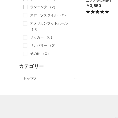
ニング/WOMEN）
￥3,850
ランニング
（2）
スポーツスタイル
（0）
アメリカンフットボール
（0）
サッカー
（0）
リカバリー
（0）
その他
（0）
カテゴリー
トップス
ボトムス
すべてのトップス
アクセサリー
すべてのボトムス
（15）
ベースレイヤー
すべてのアクセサリー
（21）
レギンス&タイツ
（44）
Tシャツ
（19）
バックパック
（9）
ショートパンツ
（6）
タンクトップ